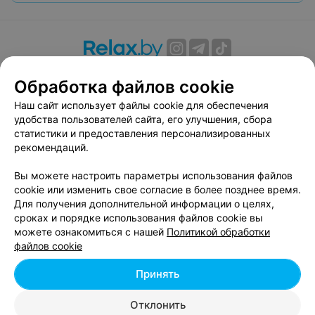
О проекте
Новости проекта
Размещение рекламы
Обработка файлов cookie
Вакансии
Публичный договор
Способы оплаты
Наш сайт использует файлы cookie для обеспечения
Публичный договор по использованию сервиса
удобства пользователей сайта, его улучшения, сбора
«Афиша»
статистики и предоставления персонализированных
Пользовательское соглашение
рекомендаций.
Написать в поддержку
Вы можете настроить параметры использования файлов
Связаться по вопросам сотрудничества
cookie или изменить свое согласие в более позднее время.
Написать руководителю relax.by
Для получения дополнительной информации о целях,
сроках и порядке использования файлов cookie вы
Персональные настройки cookie
можете ознакомиться с нашей
Политикой обработки
Обработка персональных данных
файлов cookie
Принять
© 2026 ООО «Артокс Лаб», УНП 191700409, регистрирующий орган -
Отклонить
Минский горисполком
| 220012, Республика Беларусь, г. Минск,