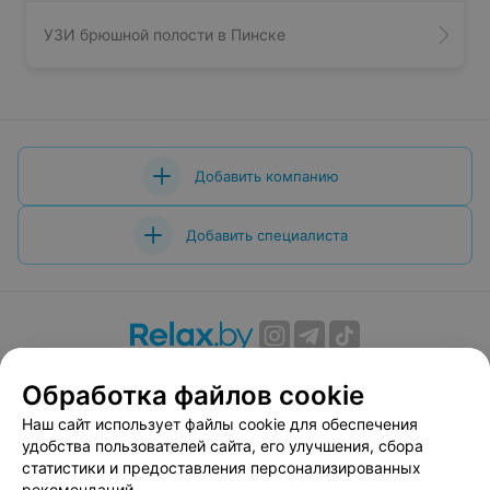
УЗИ брюшной полости в Пинске
Добавить компанию
Добавить специалиста
О проекте
Новости проекта
Размещение рекламы
Обработка файлов cookie
Вакансии
Публичный договор
Способы оплаты
Наш сайт использует файлы cookie для обеспечения
Публичный договор по использованию сервиса
удобства пользователей сайта, его улучшения, сбора
«Афиша»
статистики и предоставления персонализированных
Пользовательское соглашение
рекомендаций.