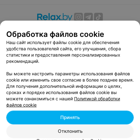
О проекте
Новости проекта
Размещение рекламы
Обработка файлов cookie
Вакансии
Публичный договор
Способы оплаты
Наш сайт использует файлы cookie для обеспечения
Публичный договор по использованию сервиса
удобства пользователей сайта, его улучшения, сбора
«Афиша»
статистики и предоставления персонализированных
Пользовательское соглашение
рекомендаций.
Написать в поддержку
Вы можете настроить параметры использования файлов
Связаться по вопросам сотрудничества
cookie или изменить свое согласие в более позднее время.
Написать руководителю relax.by
Для получения дополнительной информации о целях,
сроках и порядке использования файлов cookie вы
Персональные настройки cookie
можете ознакомиться с нашей
Политикой обработки
Обработка персональных данных
файлов cookie
Принять
© 2026 ООО «Артокс Лаб», УНП 191700409, регистрирующий орган -
Отклонить
Минский горисполком
| 220012, Республика Беларусь, г. Минск,