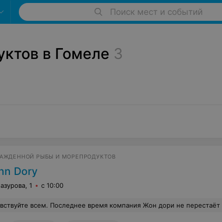
Поиск мест и событий
уктов в Гомеле
3
ЛАЖДЕННОЙ РЫБЫ И МОРЕПРОДУКТОВ
hn Dory
азурова, 1
с 10:00
е время компания Жон дори не перестаёт меня удивлять!!Сегодня решил приобрести Форель до 3 -Х килограмм по акции, Но к сожалению набрал на компанию джон дори на ,что получил ответ. Что рыба уже закончилась, А на вопрос: а как же информация на сайте, что акция проходит до 22-10-2025? Получил просто ответ ,Что-то Это Просто информационная информация для клиентов, которая не является. Официально И де