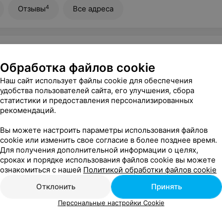
4
Отзывы
Все адреса
ФЕ
ы вкуса
Обработка файлов cookie
есина, 32
с 09:00
Наш сайт использует файлы cookie для обеспечения
удобства пользователей сайта, его улучшения, сбора
16
Отзывы
Все адреса
статистики и предоставления персонализированных
рекомендаций.
Вы можете настроить параметры использования файлов
ЕДОВ
cookie или изменить свое согласие в более позднее время.
Для получения дополнительной информации о целях,
сроках и порядке использования файлов cookie вы можете
Книжная, 15б
с 08:00
ознакомиться с нашей
Политикой обработки файлов cookie
Отклонить
Принять
Персональные настройки Cookie