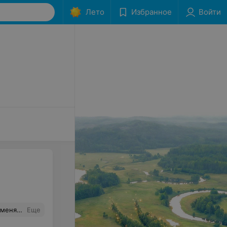
Лето
Избранное
Войти
ствительной как это Понимать ?
Еще