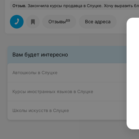
Отзыв
.
Закончила курсы продавца в Слуцке. Хочу выразить благодарность преподавателю Шевченко Елене Павловне за интересно и грамотно составленную программу, очень много было информации из личной практики. С удовольствием продолжил
89
Отзывы
Все адреса
Вам будет интересно
Автошколы в Слуцке
Курсы иностранных языков в Слуцке
Школы искусств в Слуцке