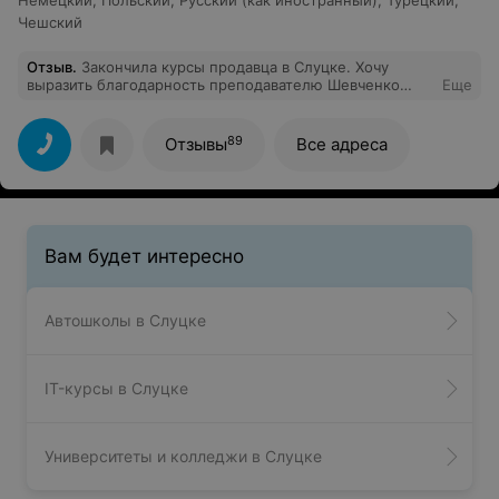
Немецкий
,
Польский
,
Русский (как иностранный)
,
Турецкий
,
Чешский
Отзыв
.
Закончила курсы продавца в Слуцке. Хочу
выразить благодарность преподавателю Шевченко
Еще
Елене Павловне за интересно и грамотно
составленную программу, очень много было
информации из личной практики. С удовольствием
89
Отзывы
Все адреса
продолжила бы обучение у этого преподавателя на
более высоком уровне. Девочки, всем желающим,
рекомендую.
Вам будет интересно
Автошколы в Слуцке
IT-курсы в Слуцке
Университеты и колледжи в Слуцке