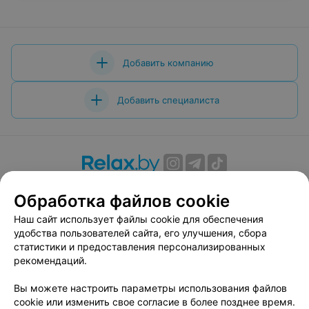
Добавить компанию
Добавить специалиста
О проекте
Новости проекта
Размещение рекламы
Обработка файлов cookie
Вакансии
Публичный договор
Способы оплаты
Наш сайт использует файлы cookie для обеспечения
Публичный договор по использованию сервиса
удобства пользователей сайта, его улучшения, сбора
«Афиша»
статистики и предоставления персонализированных
Пользовательское соглашение
рекомендаций.
Написать в поддержку
Вы можете настроить параметры использования файлов
Связаться по вопросам сотрудничества
cookie или изменить свое согласие в более позднее время.