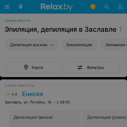
Салоны красоты
Эпиляция, депиляция в Заславле
1
Депиляция воском
Биоэпиляция
Интимная 
Фильтры
Карта
САЛОН КРАСОТЫ
Енисея
4.8
Заславль, ул. Путейко, 1Б
с 08:00
Депиляция (виски)
Депиляция (усики)