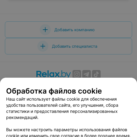
Добавить компанию
Добавить специалиста
О проекте
Новости проекта
Размещение рекламы
Обработка файлов cookie
Вакансии
Публичный договор
Способы оплаты
Наш сайт использует файлы cookie для обеспечения
Публичный договор по использованию сервиса
удобства пользователей сайта, его улучшения, сбора
«Афиша»
статистики и предоставления персонализированных
Пользовательское соглашение
рекомендаций.
Написать в поддержку
Вы можете настроить параметры использования файлов
Связаться по вопросам сотрудничества
cookie или изменить свое согласие в более позднее время.