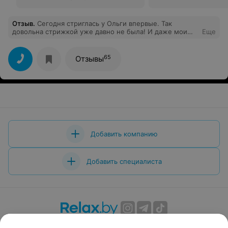
Отзыв
.
Сегодня стриглась у Ольги впервые. Так
довольна стрижкой уже давно не была! И даже мои
Еще
родные обратили внимание. Спасибо большое!
65
Отзывы
Добавить компанию
Добавить специалиста
О проекте
Новости проекта
Размещение рекламы