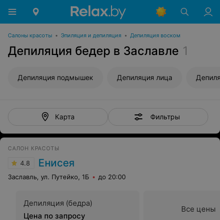
Салоны красоты
•
Эпиляция и депиляция
•
Депиляция воском
Депиляция бедер в Заславле
1
Депиляция подмышек
Депиляция лица
Депиля
Фильтры
Карта
САЛОН КРАСОТЫ
Енисея
4.8
Заславль, ул. Путейко, 1Б
до 20:00
Депиляция (бедра)
Все цены
Цена по запросу