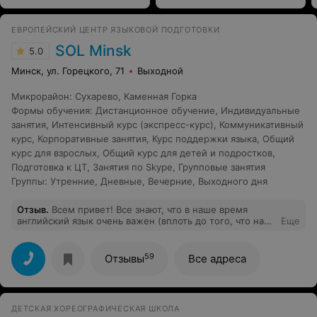
ЕВРОПЕЙСКИЙ ЦЕНТР ЯЗЫКОВОЙ ПОДГОТОВКИ
SOL Minsk
5.0
Минск, ул. Горецкого, 71
Выходной
Микрорайон
:
Сухарево
,
Каменная Горка
Формы обучения
:
Дистанционное обучение
,
Индивидуальные
занятия
,
Интенсивный курс (экспресс-курс)
,
Коммуникативный
курс
,
Корпоративные занятия
,
Курс поддержки языка
,
Общий
курс для взрослых
,
Общий курс для детей и подростков
,
Подготовка к ЦТ
,
Занятия по Skype
,
Групповые занятия
Группы
:
Утренние
,
Дневные
,
Вечерние
,
Выходного дня
Отзыв
.
Всем привет! Все знают, что в наше время
английский язык очень важен (вплоть до того, что на
Еще
работу не берут без него, а у меня еще и специфика
профессии - работаю журналистом и периодически
сталкиваюсь с языком). Поэтому четко для себя
59
Отзывы
Все адреса
решила - надо учить. Вот только где? Перелопатила
кучу всего, глаза просто разбегались от обилия школ и
курсов. Но, к счастью, мой выбор пал на SOL Minsk.
Чуткие преподаватели, много новых знакомств и
ДЕТСКАЯ ХОРЕОГРАФИЧЕСКАЯ ШКОЛА
ооооочень интересные занятия! Попала на занятия для