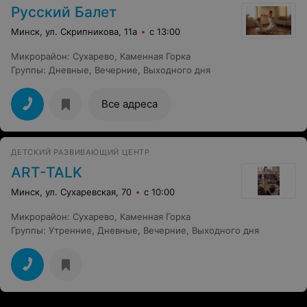
начинающих (самый низкий уровень) и вот уже
Русский Балет
собираюсь переходить на следующий! Такого
прогресса я не ожидала, в общем, спасибо SOL Minsk -
Минск, ул. Скрипникова, 11а
с 13:00
замечательно ребята работают!
Микрорайон
:
Сухарево
,
Каменная Горка
Группы
:
Дневные
,
Вечерние
,
Выходного дня
Все адреса
ДЕТСКИЙ РАЗВИВАЮЩИЙ ЦЕНТР
АRT-TALK
Минск, ул. Сухаревская, 70
с 10:00
Микрорайон
:
Сухарево
,
Каменная Горка
Группы
:
Утренние
,
Дневные
,
Вечерние
,
Выходного дня