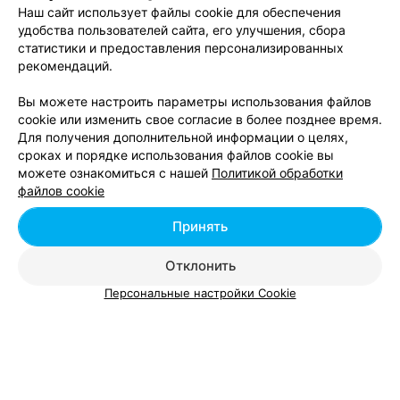
Минске
Наш сайт использует файлы cookie для обеспечения
удобства пользователей сайта, его улучшения, сбора
статистики и предоставления персонализированных
Автошколы в Сухарево в Минске
рекомендаций.
Вы можете настроить параметры использования файлов
cookie или изменить свое согласие в более позднее время.
Для получения дополнительной информации о целях,
сроках и порядке использования файлов cookie вы
можете ознакомиться с нашей
Политикой обработки
Добавить компанию
файлов cookie
Добавить специалиста
Принять
Отклонить
Персональные настройки Cookie
О проекте
Новости проекта
Размещение рекламы
Вакансии
Публичный договор
Способы оплаты
Публичный договор по использованию сервиса