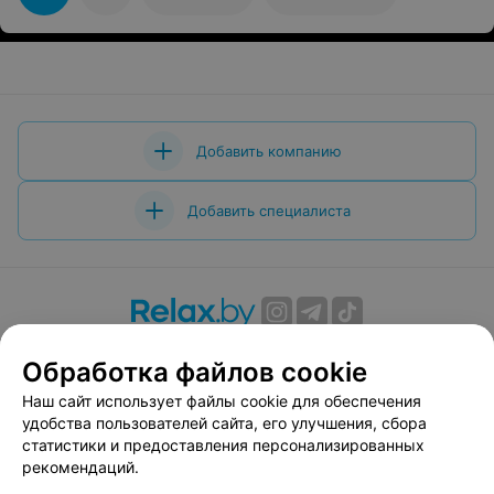
Добавить компанию
Добавить специалиста
О проекте
Новости проекта
Размещение рекламы
Обработка файлов cookie
Вакансии
Публичный договор
Способы оплаты
Наш сайт использует файлы cookie для обеспечения
Публичный договор по использованию сервиса
удобства пользователей сайта, его улучшения, сбора
«Афиша»
статистики и предоставления персонализированных
Пользовательское соглашение
рекомендаций.
Написать в поддержку