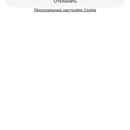
Отклонить
Персональные настройки Cookie
ЭФФЕКТИВНАЯ РЕКЛАМА НА САЙТЕ
ШКОЛА ЕДИНОБОРСТВ
Бонг Дем Лонг
Минск, пер. Козлова, 11
Выходной
СПОРТИВНЫЙ КЛУБ
ВОЛЬНЫЙ
Минск, ул. Калиновского, 111
с 19:00