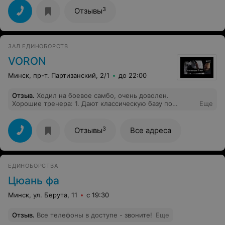
3
Отзывы
ЗАЛ ЕДИНОБОРСТВ
VORON
Минск, пр-т. Партизанский, 2/1
до 22:00
Отзыв
.
Ходил на боевое самбо, очень доволен.
Хорошие тренера: 1. Дают классическую базу по
Еще
борьбе и ударке. 2. Занятия проводят интересно,
время пролетает мгновенно, но загрузка - лучше
любого кросс-фита и качалки. 3. Хорошо дают
3
Отзывы
Все адреса
функционалку. 4. Поддерживают здоровую и
доброжелательную атмосферу. 5. Очень хорошо
объясняют технику приемов. Всем рекомендую.
ЕДИНОБОРСТВА
Цюань фа
Минск, ул. Берута, 11
с 19:30
Отзыв
.
Все телефоны в доступе - звоните!
Еще