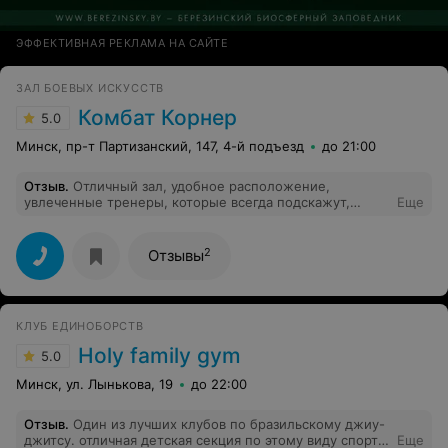
ЭФФЕКТИВНАЯ РЕКЛАМА НА САЙТЕ
ЗАЛ БОЕВЫХ ИСКУССТВ
Комбат Корнер
5.0
Минск, пр-т Партизанский, 147, 4-й подъезд
до 21:00
Отзыв
.
Отличный зал, удобное расположение,
увлеченные тренеры, которые всегда подскажут,
Еще
расскажут, научат. Занимаются и дети и родители (в
разных группах). Для любого уровня подготовки!
2
Отзывы
КЛУБ ЕДИНОБОРСТВ
Holy family gym
5.0
Минск, ул. Лынькова, 19
до 22:00
Отзыв
.
Один из лучших клубов по бразильскому джиу-
джитсу. отличная детская секция по этому виду спорта.
Еще