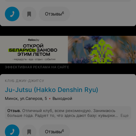
работает два инструктора. много игр и развивающих
упражнений. моей девочке очень нравится
6
Отзывы
ЭФФЕКТИВНАЯ РЕКЛАМА НА САЙТЕ
КЛУБ ДЖИУ-ДЖИТСУ
Ju-Jutsu (Hakko Denshin Ryu)
Минск, ул.Саперов, 5
Выходной
Отзыв
.
Отличный клуб, всем рекомендую. Занимаюсь
больше года. Радует то, что здесь дают базу: кувырки,
Еще
падения, страховки, простейшие броски и удары, и т.
д. , т.е. то, что необходимо для дальнейшего
продвижения :-) Отличное место для развития!
6
Отзывы