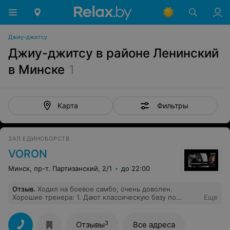
Джиу-джитсу
Джиу-джитсу в районе Ленинский
в Минске
1
Фильтры
Карта
ЗАЛ ЕДИНОБОРСТВ
VORON
Минск, пр-т. Партизанский, 2/1
до 22:00
Отзыв
.
Ходил на боевое самбо, очень доволен.
Хорошие тренера: 1. Дают классическую базу по
Еще
борьбе и ударке. 2. Занятия проводят интересно,
время пролетает мгновенно, но загрузка - лучше
любого кросс-фита и качалки. 3. Хорошо дают
3
Отзывы
Все адреса