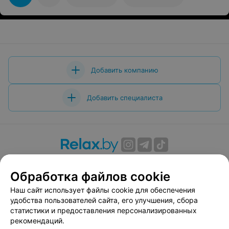
функционалку. 4. Поддерживают здоровую и
доброжелательную атмосферу. 5. Очень хорошо
объясняют технику приемов. Всем рекомендую.
Добавить компанию
Добавить специалиста
О проекте
Новости проекта
Размещение рекламы
Обработка файлов cookie
Вакансии
Публичный договор
Способы оплаты
Публичный договор по использованию сервиса
Наш сайт использует файлы cookie для обеспечения
«Афиша»
удобства пользователей сайта, его улучшения, сбора
статистики и предоставления персонализированных
Пользовательское соглашение
рекомендаций.
Написать в поддержку