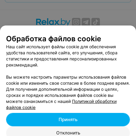
О проекте
Новости проекта
Размещение рекламы
Обработка файлов cookie
Вакансии
Публичный договор
Способы оплаты
Наш сайт использует файлы cookie для обеспечения
Публичный договор по использованию сервиса
удобства пользователей сайта, его улучшения, сбора
«Афиша»
статистики и предоставления персонализированных
Пользовательское соглашение
рекомендаций.
Написать в поддержку
Вы можете настроить параметры использования файлов
Связаться по вопросам сотрудничества
cookie или изменить свое согласие в более позднее время.
Написать руководителю relax.by
Для получения дополнительной информации о целях,
сроках и порядке использования файлов cookie вы
Персональные настройки cookie
можете ознакомиться с нашей
Политикой обработки
Обработка персональных данных
файлов cookie
Принять
© 2026 ООО «Артокс Лаб», УНП 191700409, регистрирующий орган -
Отклонить
Минский горисполком
| 220012, Республика Беларусь, г. Минск,