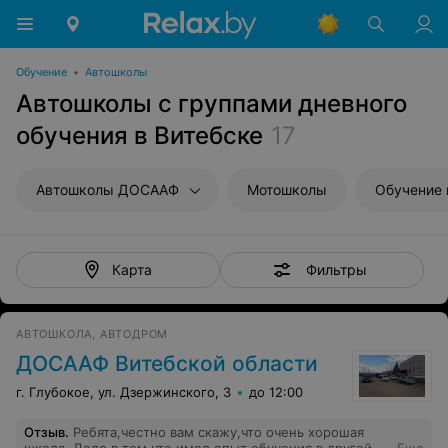
Обучение
•
Автошколы
Автошколы с группами дневного
обучения в Витебске
17
Автошколы ДОСААФ
Мотошколы
Обучение 
Фильтры
Карта
АВТОШКОЛА, АВТОДРОМ
ДОСААФ Витебской области
г. Глубокое, ул. Дзержинского, 3
до 12:00
Отзыв
.
Ребята,честно вам скажу,что очень хорошая