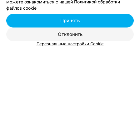
можете ознакомиться с нашей
Политикой обработки
файлов cookie
Принять
Вам будет интересно
Отклонить
Персональные настройки Cookie
Автошколы с группами вечернего обучения в
Витебске
Автошколы с группами выходного дня в Витебске
Частные уроки вождения в Витебске
Добавить компанию