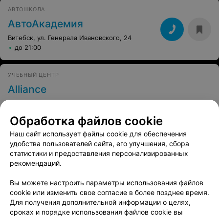
АВТОШКОЛА
АвтоАкадемия
Витебск, ул. Генерала Ивановского, 24
до 21:00
УЧЕБНЫЙ ЦЕНТР
Alliance
Витебск, ул. Лазо, 143
до 18:00
Обработка файлов cookie
Все адреса
Наш сайт использует файлы cookie для обеспечения
удобства пользователей сайта, его улучшения, сбора
статистики и предоставления персонализированных
АВТОШКОЛА
рекомендаций.
Знак
Вы можете настроить параметры использования файлов
Витебск, ул. Буденного, 11
до 18:00
cookie или изменить свое согласие в более позднее время.
Для получения дополнительной информации о целях,
сроках и порядке использования файлов cookie вы
Все адреса