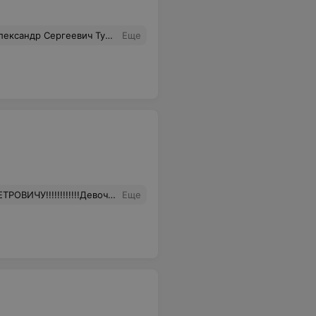
 завуч Игорь Владимирович Бодяко. Строгий, но справедливый, тонкий психолог, обладающий удивительной способностью снять излишнее волнение у сдающих экзамены... Вчера получила удостоверение водителя!
Еще
 к нему!!!!!!!!!!!АЛЕКСАНДР ПЕТРОВИЧ СПАСИБО!
Еще