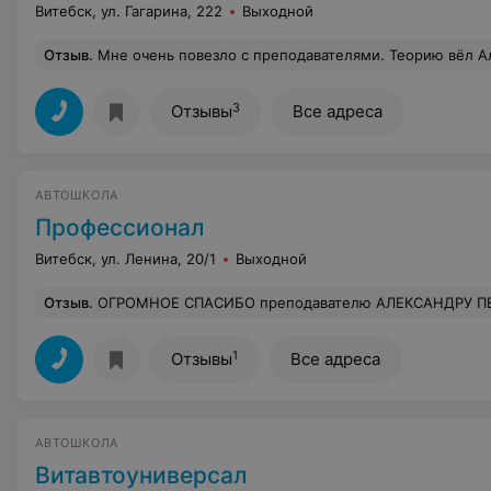
Витебск, ул. Гагарина, 222
Выходной
Отзыв
.
Мне очень повезло с преподавателями. Теорию вёл Александр Сергеевич Турутин, прекрасный человек, умудрённый жизненным опытом специалист. Любая тема занятий, доведённая им до курсантов, становилась понятной и запоминалась легко. Премудрости вождения училась у Сергея Григорьевича Виноградова,человека с невероятной выдержкой и спокойствием, водителя экстра-класса, очень уважительно относящегося к своим подопечным. Качество полученных курсантами знаний и навыков контролировал
3
Отзывы
Все адреса
АВТОШКОЛА
Профессионал
Витебск, ул. Ленина, 20/1
Выходной
Отзыв
.
ОГРОМНОЕ СПАСИБО преподавателю АЛЕКСАНДРУ ПЕТРОВИЧУ!!!!!!!!!!!!Девочки если хотите знать и понимать-вам
1
Отзывы
Все адреса
АВТОШКОЛА
Витавтоуниверсал