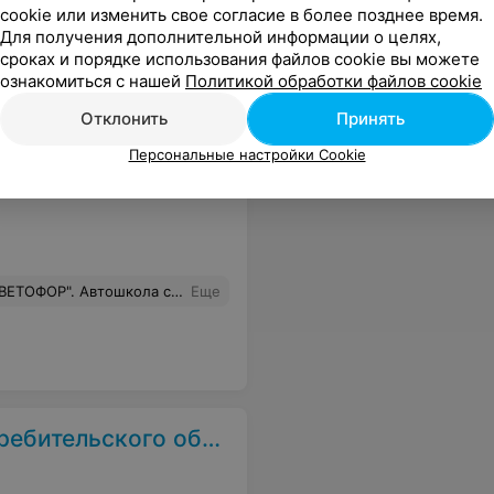
cookie или изменить свое согласие в более позднее время.
Для получения дополнительной информации о целях,
ый элемент отрабатывался до идеала. Так же хочу отметить инструктора Евгения за его поддержку перед экзаменом, вежливость и отзывчивость. Рекомендую данную автошколу
Еще
сроках и порядке использования файлов cookie вы можете
ознакомиться с нашей
Политикой обработки файлов cookie
Отклонить
Принять
Персональные настройки Cookie
 проходили в очень дружеской атмосфере, было очень приятно общаться с таким человеком. Всё очень толково и понятно объяснял как на автодроме, так и в городе! Спасибо Вам, Дмитрий Александрович за навыки, за любовь к автомобилю и уверенность на дороге. Всем советую эту автошколу!
Еще
тельского общества