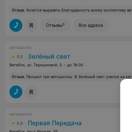
Отзыв
.
Хочется выразить благодарность всему коллективу автошколы. 12.11.13 получила права, сдала с первого раза без проблем. Атмосфера на занятиях всегда доброжелательная, теория объясняется доступно - спасибо Александру Станиславовичу. Отдельна
3
Отзывы
Все адреса
АВТОШКОЛА
Зелёный свет
5.0
Витебск, ул. Терешковой, 5
до 18:00
Отзыв
.
Прошел три автошколы. В Зелёный свет учился на категорию Е. Хочу сказать, если бы узнал про эту школу раньше, то выбрал бы только её! Инструктора - простые, веселые и, главное, терпеливые к твоим, по-началу, затупам ребята, умеющие всё грамотно объяснить и поддержать тебя в освоении этой категории!! Сергей, Вадим, я хочу реально поблагодарить вас за то, что вы нереально классные инструктора!! Ваше спокойствие, шутки, позитив, умение общаться с людьми и доводить до них информацию - вот то, ради чего люди выбирают автошколы!!! Очень рад, что пришел именно в эту автошколу!! И, конечно, исключительно, рекомендую именно её для всех!! Безусловно, еще одним большим плюсом, я
АВТОШКОЛА
Первая Передача
5.0
Витебск, пр-т Фрунзе, 35