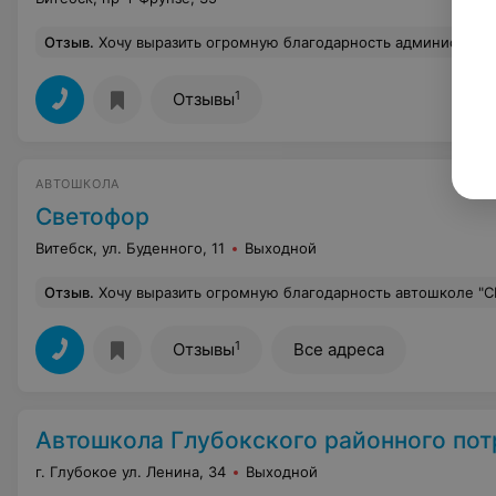
Отзыв
.
Хочу выразить огромную благодарность администрации автошколы а именно Журавскому Антону, за предоставление отличных инструкторов.за вашу отличную организацию работы преподавателей.Большое спасибо инструктору Кириллу, за его терпение, вежливость.Каждое занятие проходило в спокойной обстановке. Кирилл научил меня быть более уверенной за рулём. Помог мне преодолеть страх вождения.Кажд
1
Отзывы
АВТОШКОЛА
Светофор
Витебск, ул. Буденного, 11
Выходной
Отзыв
.
Хочу выразить огромную благодарность автошколе "СВЕТОФОР". Автошкола с достойным уровнем обучения. Преподаватель по теории Александра Александровна объясняет все предельно понятно и доступно. Еще хочу поблагодарить инструктора по вождению Баранова Дмитрия Александровича. ☺️Это преподаватель с большой буквы! На каждое занятие я ходила как на праздник! Ездить за рулём было одно удовольствие. Автомобиль новый, всегда чистый. Про Дмттрия Александровича могу говорить очень долго и только хорошие слова. Но, что важно, самообладание и выдержка на уровне. Ни разу на меня не повысили голос, ни разу я не слышала в свой адрес ничего плохого. Занятия
1
Отзывы
Все адреса
Автошкола Глубокского районного потреби
г. Глубокое ул. Ленина, 34
Выходной