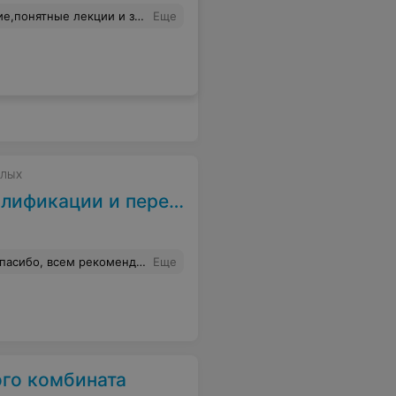
бое спасибо Петру Васильевичу и Директору Виктору Николаевичу
Еще
СЛЫХ
 переподготовки рабочих
асибо, всем рекомендую.
Еще
ого комбината