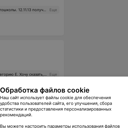
я благодарность инструктору - Власову Павлу Владимировичу за профессионализм, терпение и тактичность.
Еще
вляется обучение в школе на настоящих фурах (механика и полуавтомат). По-началу, именно это и послужило основным критерием в выборе этой автошколы. Хотите чтобы к вам относились с уважением, грамотно доводили материал, ребята, выбирайте именно ЗЕЛЕНЫЙ СВЕТ!! Наша группа сдала все 100%.!!!
Еще
Обработка файлов cookie
Наш сайт использует файлы cookie для обеспечения
удобства пользователей сайта, его улучшения, сбора
статистики и предоставления персонализированных
рекомендаций.
Вы можете настроить параметры использования файлов