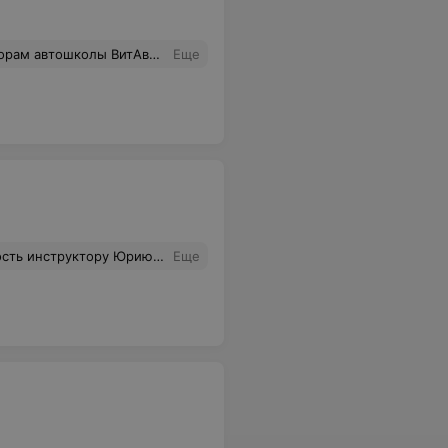
асибо за ваше терпение, понимание и вашу помощь.
Еще
ь подготовки водителей. Сдал ГАИ с первого раза 20.12.2017
Еще