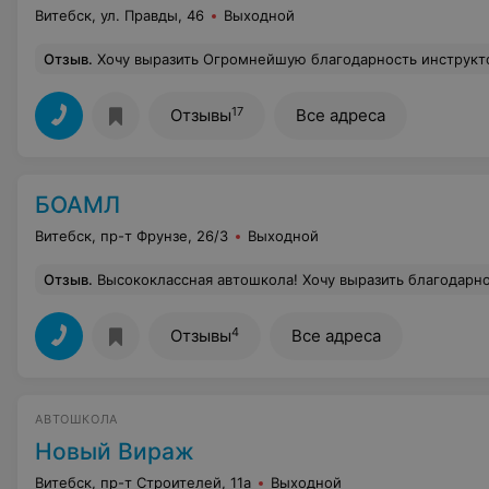
Витебск, ул. Правды, 46
Выходной
Отзыв
.
Хочу выразить Огромнейшую благодарность инструкторам автошколы ВитАвтоУниверсал! В особенности Круглякову В.А.! Сп
17
Отзывы
Все адреса
БОАМЛ
Витебск, пр-т Фрунзе, 26/3
Выходной
Отзыв
.
Высококлассная автошкола! Хочу выразить благодарность инструктору Юрию Федоровичу и преподавателю Дмитрию Алексеевичу за высокий уровен
4
Отзывы
Все адреса
АВТОШКОЛА
Новый Вираж
Витебск, пр-т Строителей, 11а
Выходной