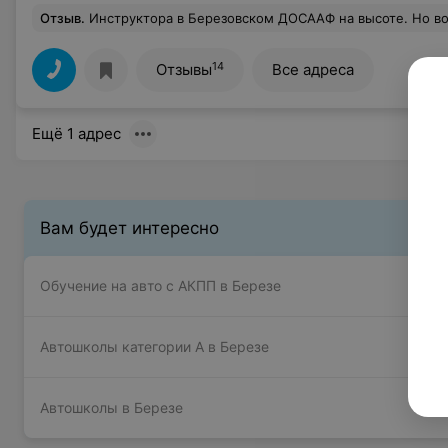
Отзыв
.
Инструктора в Березовском ДОСААФ на высоте. Но вот что я могу сказать на счёт мед.подговоки? Это вообще бред, даже шанса не дали сдать её. И поэтому
14
Отзывы
Все адреса
Ещё 1 адрес
Вам будет интересно
Обучение на авто с АКПП в Березе
Автошколы категории A в Березе
Автошколы в Березе