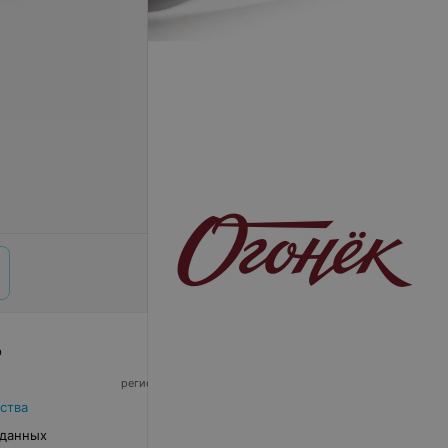
р
© 2026 ООО «Артокс Лаб», УНП 191700409,
регистрирующий орган - Минский горисполком
|
220012, Республика Беларусь, г. Минск,
ства
улица Толбухина, 2, пом. 16 | info@relax.by
 данных