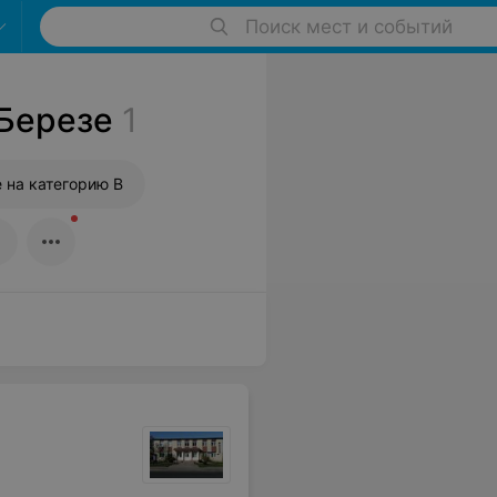
Поиск мест и событий
 Березе
1
 на категорию B