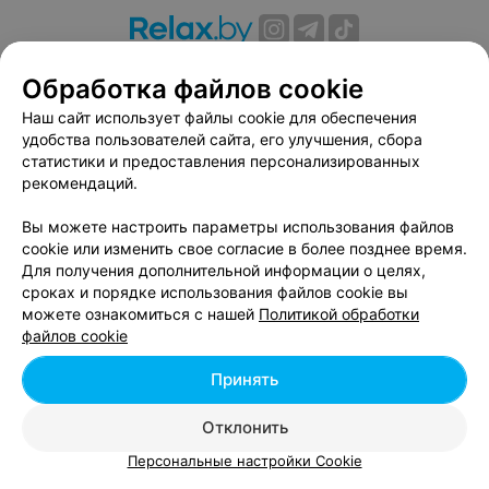
О проекте
Новости проекта
Размещение рекламы
Обработка файлов cookie
Вакансии
Публичный договор
Способы оплаты
Наш сайт использует файлы cookie для обеспечения
Публичный договор по использованию сервиса
удобства пользователей сайта, его улучшения, сбора
«Афиша»
статистики и предоставления персонализированных
Пользовательское соглашение
рекомендаций.
Написать в поддержку
Вы можете настроить параметры использования файлов
Связаться по вопросам сотрудничества
cookie или изменить свое согласие в более позднее время.
Написать руководителю relax.by
Для получения дополнительной информации о целях,
сроках и порядке использования файлов cookie вы
Персональные настройки cookie
можете ознакомиться с нашей
Политикой обработки
Обработка персональных данных
файлов cookie
Принять
© 2026 ООО «Артокс Лаб», УНП 191700409, регистрирующий орган -
Отклонить
Минский горисполком
| 220012, Республика Беларусь, г. Минск,
улица Толбухина, 2, пом. 16 | info@relax.by
Персональные настройки Cookie