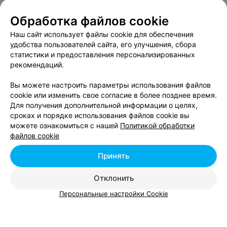
Два Бусла
Гродненская обл. Лидский р-н д. Докудово
Обработка файлов cookie
Круглосуточно
Наш сайт использует файлы cookie для обеспечения
удобства пользователей сайта, его улучшения, сбора
статистики и предоставления персонализированных
УСАДЬБА
рекомендаций.
Мытнянскi гасцiнец
Вы можете настроить параметры использования файлов
Лидский р-н д. Мыто ул. Центральная, 16
cookie или изменить свое согласие в более позднее время.
Круглосуточно
Для получения дополнительной информации о целях,
сроках и порядке использования файлов cookie вы
УСАДЬБА
можете ознакомиться с нашей
Политикой обработки
файлов cookie
У Лукоморья
Лидский р-н д. Поддубно
Круглосуточно
Принять
Отклонить
КОТТЕДЖ
Персональные настройки Cookie
Альба Рутения
Лидский р-н д. Бискупцы
Круглосуточно