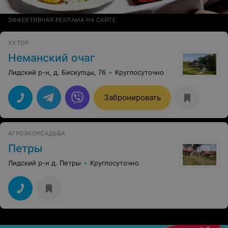
ЭФФЕКТИВНАЯ РЕКЛАМА НА САЙТЕ
ХУТОР
Неманский очаг
Лидский р-н, д. Бискупцы, 76
Круглосуточно
Забронировать
АГРОЭКОУСАДЬБА
Петры
Лидский р-н д. Петры
Круглосуточно