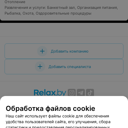
Отопление
Развлечения и услуги
:
Банкетный зал
,
Организация питания
,
Рыбалка
,
Охота
,
Оздоровительные процедуры
Добавить компанию
Добавить специалиста
О проекте
Новости проекта
Размещение рекламы
Обработка файлов cookie
Вакансии
Публичный договор
Способы оплаты
Наш сайт использует файлы cookie для обеспечения
Публичный договор по использованию сервиса
удобства пользователей сайта, его улучшения, сбора
«Афиша»
статистики и предоставления персонализированных