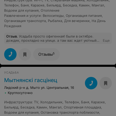
Инфраструктура
:
Wi-Fi
,
TV
,
Стиральная машина
,
Холодильник
,
Телефон
,
Баня
,
Караоке
,
Бильярд
,
Беседка
,
Камин
,
Мангал
,
Водоем для купания
,
Отопление
Развлечения и услуги
:
Велосипеды
,
Организация питания
,
Организация транспорта
,
Рыбалка
,
Для вечеринки
,
На День
Рождения
Отзыв
.
Усадьба просто офигенная! были в октябре.
дождик, прохладно на улице. а там вас ждет уютный
Еще
камин. все сделано из дерева своими руками. от всех
деталей веет такой заботой теплотой и сделано
настолько с любовью. что атмосфера просто ну
5
Отзывы
ооочень душевная. очень приятные хозяева. вкусный
завтрак в постель) отдельно отмечу что везде ооочень
чисто. просто очень) и все ухоженно досмотрено.
реально остались впечатления что были не в
УСАДЬБА
Беларуси) владельцам успехов и всего хорошего в
будущем. ну а мы еще обязательно сюда вернемся)
Мытнянскi гасцiнец
Лидский р-н д. Мыто ул. Центральная, 16
Круглосуточно
Инфраструктура
:
TV
,
Холодильник
,
Телефон
,
Баня
,
Караоке
,
Бильярд
,
Беседка
,
Камин
,
Мангал
,
Спортивная площадка
,
Водоем для купания
,
Остановка транспорта поблизости
,