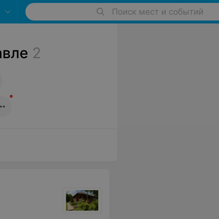
Поиск мест и событий
авле
2