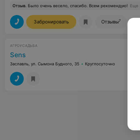
Отзыв
.
Было очень весело, спасибо. Всем рекомендую!
Еще
7
Забронировать
Отзывы
АГРОУСАДЬБА
Sens
Заславль, ул. Сымона Будного, 35
Круглосуточно