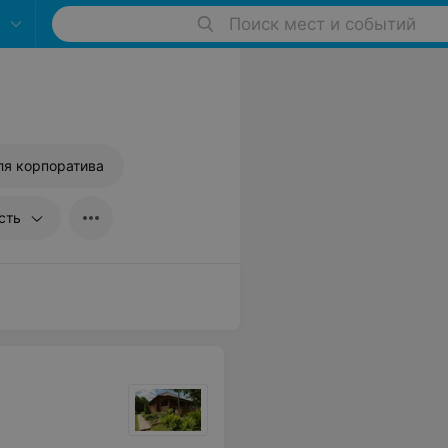
Поиск мест и событий
ля корпоратива
сть