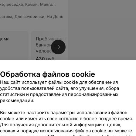
ке
,
Беседка
,
Камин
,
Мангал
,
ратива
,
Для вечеринки
,
На День
дома
Пребывание без ночевки в
Банкетны
банном домике (до 10
человек)
430 руб.
240 руб.
Обработка файлов cookie
жности. Демократичная цена за прекрасное обслуживание радует ещё больше. Эта усадьба - одно из лучших мест где я была. Рекомендую)
Еще
Наш сайт использует файлы cookie для обеспечения
удобства пользователей сайта, его улучшения, сбора
статистики и предоставления персонализированных
рекомендаций.
Вы можете настроить параметры использования файлов
cookie или изменить свое согласие в более позднее время.
Для получения дополнительной информации о целях,
сроках и порядке использования файлов cookie вы можете