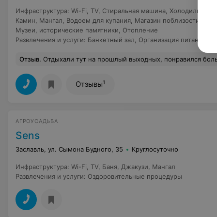
Инфраструктура
:
Wi-Fi
,
TV
,
Стиральная машина
,
Холодильник
,
Камин
,
Мангал
,
Водоем для купания
,
Магазин поблизости
,
Ост
Музеи, исторические памятники
,
Отопление
Развлечения и услуги
:
Банкетный зал
,
Организация питания
,
Р
Отзыв
.
Отдыхали тут на прошлый выходных, понравился большой просторный зал, посуда, попели караоке))
1
Отзывы
АГРОУСАДЬБА
Sens
Заславль, ул. Сымона Будного, 35
Круглосуточно
Инфраструктура
:
Wi-Fi
,
TV
,
Баня
,
Джакузи
,
Мангал
Развлечения и услуги
:
Оздоровительные процедуры