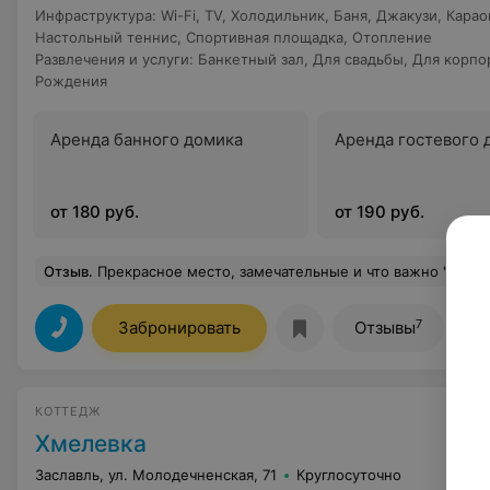
Инфраструктура
:
Wi-Fi
,
TV
,
Холодильник
,
Баня
,
Джакузи
,
Карао
Настольный теннис
,
Спортивная площадка
,
Отопление
Развлечения и услуги
:
Банкетный зал
,
Для свадьбы
,
Для корпо
Рождения
Аренда банного домика
Аренда гостевого 
от 180 руб.
от 190 руб.
Отзыв
.
Прекрасное место, замечательные и что важно "ненавязчивые" хозяева) За это отдельный плюс в карму) Очень красивая территория, с вкусными грушами и удобными лежаками. Купель с джакузи вне всяких похвал - в ней расслабляешься и забываешь обо всех трудностях. Буду возвращаться сюда при каждой удобной возмо
7
Забронировать
Отзывы
КОТТЕДЖ
Хмелевка
Заславль, ул. Молодечненская, 71
Круглосуточно