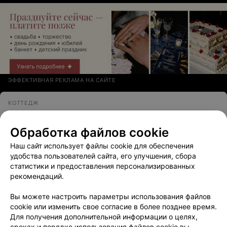
ЭФФЕКТИВНАЯ РЕКЛАМА НА САЙТЕ
КОТТЕДЖ
Дыхание леса
Обработка файлов cookie
д. Пантелейки, ул. Озерная, 21
Круглосуточно
Наш сайт использует файлы cookie для обеспечения
удобства пользователей сайта, его улучшения, сбора
статистики и предоставления персонализированных
АГРОУСАДЬБА
рекомендаций.
Охотный Двор
Вы можете настроить параметры использования файлов
д. Бобыничи, ул. Школьная, 1а
cookie или изменить свое согласие в более позднее время.
Для получения дополнительной информации о целях,
сроках и порядке использования файлов cookie вы