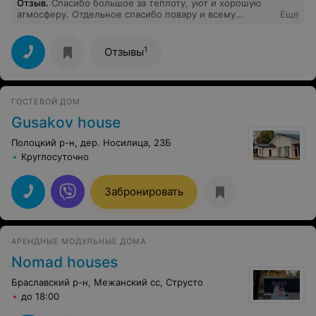
Отзыв
.
Спасибо большое за теплоту, уют и хорошую
атмосферу. Отдельное спасибо повару и всему
Еще
персоналу. Ну, а баня - это вообще без слов. Отдых
удался, обязательно приедем ещё)))
1
Отзывы
ГОСТЕВОЙ ДОМ
Gusakov house
Полоцкий р-н, дер. Носилица, 23Б
Круглосуточно
Забронировать
АРЕНДНЫЕ МОДУЛЬНЫЕ ДОМА
Nomad houses
Браславский р-н, Межанский сс, Струсто
до 18:00