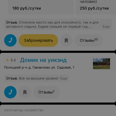
человек)
180 руб./сутки
250 руб./сутки
Отзыв
.
Отличное место как для спокойного, так и для
активного отдыха. Ездим семьей не первый год.
Еще
Дружелюбный персонал, сервис. Комфортабельные
домики, сауна. Красота вокруг. От души рекомендуем
это прекрасное место.
35
Забронировать
Отзывы
Домик на уикэнд
5.0
Полоцкий р-н д. Гамзелево ул. Садовая, 1
Отзыв
.
Все на высшем уровне!
Еще
2
Отзывы
ОХОТНИЧЬЕ ХОЗЯЙСТВО