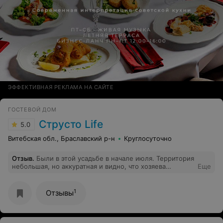
ЭФФЕКТИВНАЯ РЕКЛАМА НА САЙТЕ
ГОСТЕВОЙ ДОМ
Струсто Life
5.0
Витебская обл., Браславский р-н
Круглосуточно
Отзыв
.
Были в этой усадьбе в начале июля. Территория
небольшая, но аккуратная и видно, что хозяева
Еще
вкладывают душу. Очень удобная зона отдыха, широкая
терраса с большим столом. Есть баня, но мы не
пользовались. Сам дом светлый, похоже ремонт был
1
Отзывы
недавно. Комнаты и санузлы чистые и аккуратные .
Очень внимательный хозяин, старался решать все
наши запросы. Нам все понравилось, Сергею большое
спасибо.