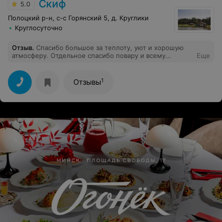
Скиф
5.0
Полоцкий р-н, с-с Горянский 5, д. Круглики
Круглосуточно
Отзыв
.
Спасибо большое за теплоту, уют и хорошую
атмосферу. Отдельное спасибо повару и всему
Еще
персоналу. Ну, а баня - это вообще без слов. Отдых
удался, обязательно приедем ещё)))
1
Отзывы