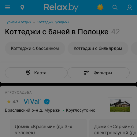
Туризм и отдых
•
Коттеджи, усадьбы
Коттеджи с баней в Полоцке
42
Коттеджи с бассейном
Коттеджи с бильярдом
Фильтры
Карта
АГРОУСАДЬБА
ViVal’
4.7
Браславский р-н д. Муражи
Круглосуточно
Домик «Красный» (до 3-х
Домик «Серый» с
человек)
электросауной (до