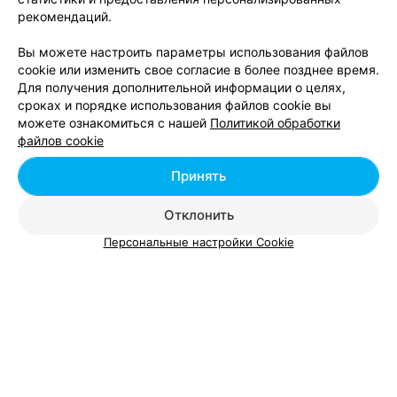
рекомендаций.
ЭФФЕКТИВНАЯ РЕКЛАМА НА САЙТЕ
Вы можете настроить параметры использования файлов
cookie или изменить свое согласие в более позднее время.
ГОСТЕВОЙ ДОМ
Для получения дополнительной информации о целях,
сроках и порядке использования файлов cookie вы
Добрый
можете ознакомиться с нашей
Политикой обработки
Витебская обл., Браславский р-н
файлов cookie
Круглосуточно
Принять
АГРОУСАДЬБА
Отклонить
Домик в Устье
Персональные настройки Cookie
15а
Круглосуточно
КОТТЕДЖ
Дыхание леса
д. Пантелейки, ул. Озерная, 21
Круглосуточно