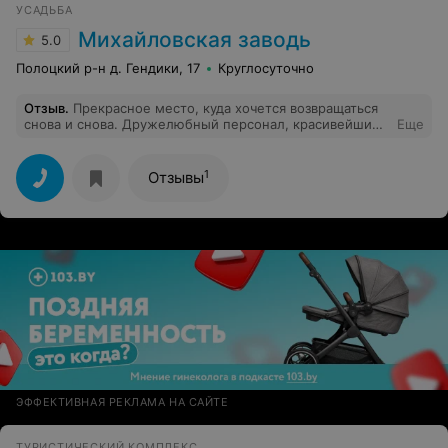
УСАДЬБА
Михайловская заводь
5.0
Полоцкий р-н д. Гендики, 17
Круглосуточно
Отзыв
.
Прекрасное место, куда хочется возвращаться
снова и снова. Дружелюбный персонал, красивейшие
Еще
пейзажи, аккуратная, чистая территория. Самое
главное - чистота и все необходимое для комфортного
отдыха в усадьбе. Чувствуешь себя как дома) Спасибо
1
Отзывы
за качественный и тёплый приём)
ЭФФЕКТИВНАЯ РЕКЛАМА НА САЙТЕ
ТУРИСТИЧЕСКИЙ КОМПЛЕКС