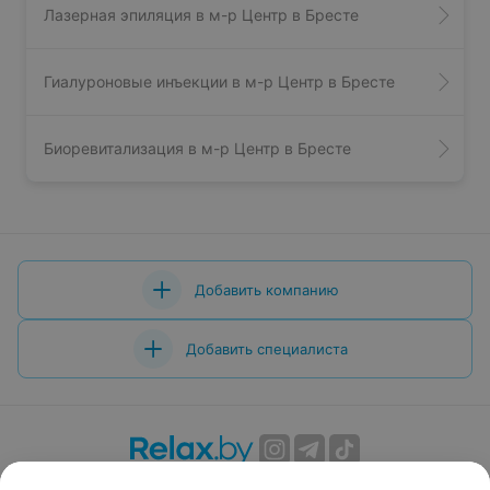
Лазерная эпиляция в м-р Центр в Бресте
Гиалуроновые инъекции в м-р Центр в Бресте
Биоревитализация в м-р Центр в Бресте
Добавить компанию
Добавить специалиста
О проекте
Новости проекта
Размещение рекламы