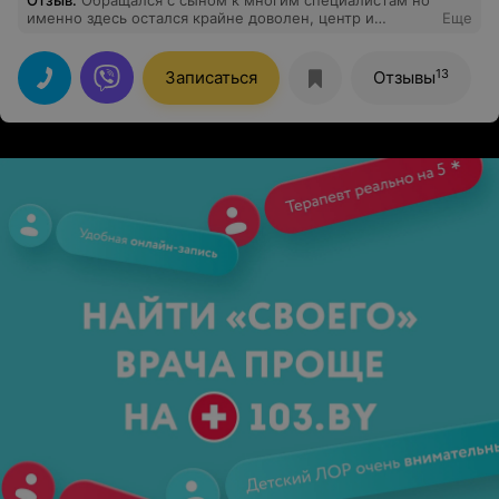
Отзыв
.
Обращался с сыном к многим специалистам но
именно здесь остался крайне доволен, центр и
Еще
персонал-отлично, новое оборудование, отличный
специалист. Были у Качинского И.Л. Главное что нашли
подход к ребенку. Спасибо за отношение к своей
13
Записаться
Отзывы
работе.