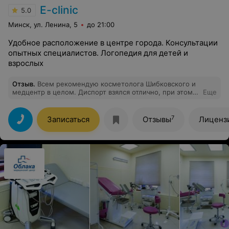
E-clinic
5.0
Минск, ул. Ленина, 5
до 21:00
Удобное расположение в центре города. Консультации
опытных специалистов. Логопедия для детей и
взрослых
Отзыв
.
Всем рекомендую косметолога Шибковского и
медцентр в целом. Диспорт взялся отлично, при этом
Еще
врач не колол лишнего, поэтому осталась довольна не
только результатом, но и ценой. Доктор подошел к
вопросу как настоящий профессионал -делаю
7
Записаться
Отзывы
Лиценз
процедуру не первый раз, есть с чем сравнить. Уже
записалась к нему на губы и плазмолифтинг