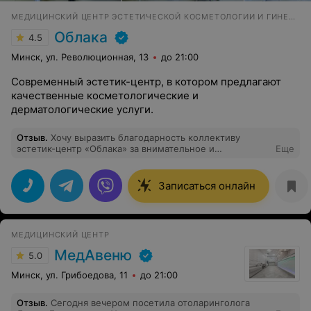
МЕДИЦИНСКИЙ ЦЕНТР ЭСТЕТИЧЕСКОЙ КОСМЕТОЛОГИИ И ГИНЕКОЛОГИИ
Облака
4.5
Минск, ул. Революционная, 13
до 21:00
Современный эстетик-центр, в котором предлагают
качественные косметологические и
дерматологические услуги.
Отзыв
.
Хочу выразить благодарность коллективу
эстетик-центр «Облака» за внимательное и
Еще
профессиональное отношение к клиентам. Очень
приятно приходить в центр на различные процедуры.
Уже при входе в уютной обстановке встречает очень
Записаться онлайн
внимательный администратор Оксана. Оксана всегда
встречает с улыбкой, выслушает, даст
квалифицированную консультацию, а также предложит
воду, кофе. Отдельно хочется сказать слова
МЕДИЦИНСКИЙ ЦЕНТР
благодарности врачу Виктории Викторовне за её
внимательное ,добросовестное и профессиональное
МедАвеню
5.0
отношение к клиенту. Все процедуры в центре
проводят на высокотехнологичном оборудовании.
Минск, ул. Грибоедова, 11
до 21:00
Всем рекомендую обращаться к профессионалам.
Отзыв
.
Сегодня вечером посетила отоларинголога