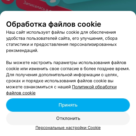
Обработка файлов cookie
ЭФФЕКТИВНАЯ РЕКЛАМА НА САЙТЕ
Наш сайт использует файлы cookie для обеспечения
удобства пользователей сайта, его улучшения, сбора
МЕДИЦИНСКИЙ ЦЕНТР
статистики и предоставления персонализированных
Шайнэст
4.8
рекомендаций.
Минск, ул. Революционная, 26а
до 21:00
Вы можете настроить параметры использования файлов
Отзыв
.
Очень довольна услугами. Была у онколога
cookie или изменить свое согласие в более позднее время.
Хомич Натальи Викторовны. Очень важно на приём по
Еще
Для получения дополнительной информации о целях,
удалению родинок попасть именно к онкологу, чтобы
сроках и порядке использования файлов cookie вы
он оценил образование и решил каким методом
можете ознакомиться с нашей
Политикой обработки
удалить. В моем случае удаляли лазером. Все
206
Отзывы
Все адреса
безболезненно, доктор очень внимальный. Очень
файлов cookie
комфортные условия и профессиональное выполнение
работы! Спасибо!
Принять
Отклонить
Смотрите также
Персональные настройки Cookie