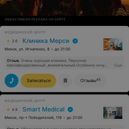
ЭФФЕКТИВНАЯ РЕКЛАМА НА САЙТЕ
МЕДИЦИНСКИЙ ЦЕНТР
Клиника Мерси
3.6
Минск, ул. Игнатенко, 8
до 21:00
Отзыв
.
Очень хорошая клиника. Персонал
квалифицированный ,внимательный.Особенно хочу
Еще
поблагодарить врача-эндоскописта Лесковскую С.В.,
анестезиолога Гридюшко Н.И.,медсестёр Скаковскую
Н. и Хлестову Л.
43
Записаться
Отзывы
МЕДИЦИНСКИЙ ЦЕНТР
Smart Medical
4.8
Минск, пр-т Победителей, 119
до 21:00