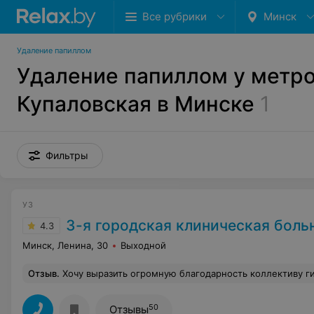
Все рубрики
Минск
Удаление папиллом
Удаление папиллом у метр
Купаловская в Минске
1
Фильтры
УЗ
3-я городская клиническая больница
4.3
Минск, Ленина, 30
Выходной
Отзыв
.
Хочу выразить огромную благодарность коллективу гинекологического отделения 3гкб.В тяжёлый период моей жизни вы оказались рядом.Спасибо вам за ваш труд.Грамотные , добросовестно выполняющие свою работу. Отдельное спасибо Юлии Ивановне и Анне Александровне! У вас золотые руки и сердца.Прошу руков
50
Отзывы