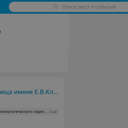
Поиск мест и событий
о
 имени Е.В.Клумова
одство 3ГКБ отметить и поощерить работу этих замечательных людей,за профессионализм, чуткое и внимательное отношение к пациентам.
Еще