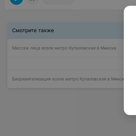
Смотрите также
Массаж лица возле метро Купаловская в Минске
Биоревитализация возле метро Купаловская в Минске