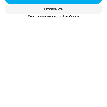
Коллагенарий в Бресте
Отклонить
Персональные настройки Cookie
Добавить компанию
Добавить специалиста
О проекте
Новости проекта
Размещение рекламы
Вакансии
Публичный договор
Способы оплаты
Публичный договор по использованию сервиса
«Афиша»
Пользовательское соглашение
Написать в поддержку