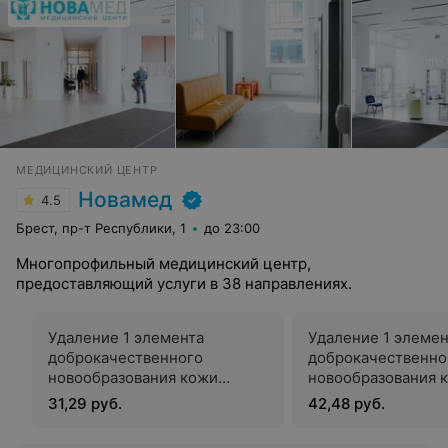
МЕДИЦИНСКИЙ ЦЕНТР
Новамед
4.5
Брест, пр-т Республики, 1
до 23:00
Многопрофильный медицинский центр,
предоставляющий услуги в 38 направлениях.
Удаление 1 элемента
Удаление 1 элемен
доброкачественного
доброкачественно
новообразования кожи
новообразования 
(бородавки, папилломы и др.)
(подошвенная боро
31,29 руб.
42,48 руб.
с применением СО2-лазера
использованием
радиоприбора "Sur