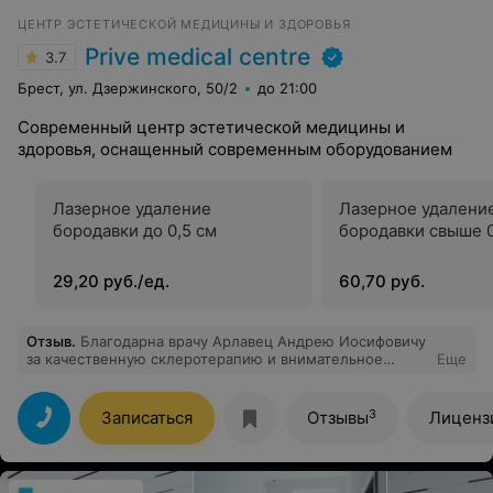
ЦЕНТР ЭСТЕТИЧЕСКОЙ МЕДИЦИНЫ И ЗДОРОВЬЯ
Prive medical centre
3.7
Брест, ул. Дзержинского, 50/2
до 21:00
Современный центр эстетической медицины и
здоровья, оснащенный современным оборудованием
Лазерное удаление
Лазерное удалени
бородавки до 0,5 см
бородавки свыше 0
29,20 руб./ед.
60,70 руб.
Отзыв
.
Благодарна врачу Арлавец Андрею Иосифовичу
за качественную склеротерапию и внимательное
Еще
отношение! Перед процедурой доктор подробно
объяснил, как всё будет проходить, какие результаты
ожидать и как ухаживать за ногами после. Сейчас, на
3
Записаться
Отзывы
Лиценз
этапе реабилитации, вижу отличный результат — ноги
чувствуют себя намного лучше. Всё чётко,
профессионально и по‑человечески!