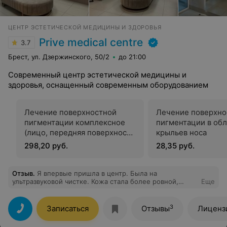
ЦЕНТР ЭСТЕТИЧЕСКОЙ МЕДИЦИНЫ И ЗДОРОВЬЯ
Prive medical centre
3.7
Брест, ул. Дзержинского, 50/2
до 21:00
Современный центр эстетической медицины и
здоровья, оснащенный современным оборудованием
Лечение поверхностной
Лечение поверхно
пигментации комплексное
пигментации в об
(лицо, передняя поверхность
крыльев носа
шеи, декольте, кисти рук)
298,20 руб.
28,35 руб.
Отзыв
.
Я впервые пришла в центр. Была на
ультразвуковой чистке. Кожа стала более ровной,
Еще
хороший лифтинг эффект. Результат супер, спасибо
специалисту!
3
Записаться
Отзывы
Лиценз