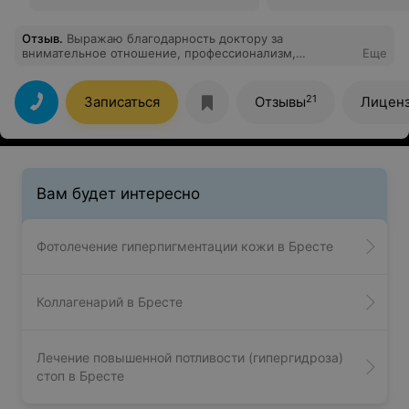
Отзыв
.
Выражаю благодарность доктору за
внимательное отношение, профессионализм,
Еще
понимание.
21
Записаться
Отзывы
Лицен
Вам будет интересно
Фотолечение гиперпигментации кожи в Бресте
Коллагенарий в Бресте
Лечение повышенной потливости (гипергидроза)
стоп в Бресте