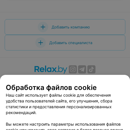
Добавить компанию
Добавить специалиста
О проекте
Новости проекта
Размещение рекламы
Обработка файлов cookie
Вакансии
Публичный договор
Способы оплаты
Публичный договор по использованию сервиса
Наш сайт использует файлы cookie для обеспечения
«Афиша»
удобства пользователей сайта, его улучшения, сбора
статистики и предоставления персонализированных
Пользовательское соглашение
рекомендаций.
Написать в поддержку
Вы можете настроить параметры использования файлов
Связаться по вопросам сотрудничества
cookie или изменить свое согласие в более позднее время.