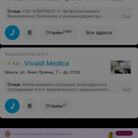
Отзыв
.
УЗИ. КОМПЛЕКС-4. Профессионально!
Внимательно! Пояснения и рекомендации при
Еще
возникающих вопросов. Осталась довольна от
посещения специалиста своего дела.
2086
Отзывы
Все адреса
МЕДИЦИНСКИЙ ЦЕНТР
Vivaldi Medica
5.0
Минск, ул. Янки Лучины, 7
до 21:00
Отзыв
.
Хотим выразить огромную благодарность
сотрудникам этого замечательного медицинского
Еще
центра! За квалифицированную помощь, за высокий
профессионализм в своём деле, за
доброжелательность и внимание, а также за желание
12
Отзывы
всегда помочь пациенту! В особенности хочется
отметить замечательного врача стоматолога доктора
Никитину. Это врач с большой буквы, которая
обладает не только высоким уровнем
профессионализма, но ещё и умеет выслушать
пациента, помочь ему и всегда готова прийти на