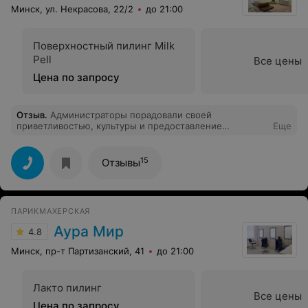
Минск, ул. Некрасова, 22/2
до 21:00
Поверхностный пилинг Milk
Pell
Все цены
Цена по запросу
Отзыв
.
Администраторы порадовали своей
приветливостью, культуры и предоставление
Еще
информации. А вот по поводу УЗИ особенно ничего
сказать не могу. Не знаю, насколько качественно, но
хотелось бы услышать рекомендации.
15
Отзывы
ПАРИКМАХЕРСКАЯ
Аура Мир
4.8
Минск, пр-т Партизанский, 41
до 21:00
Лакто пилинг
Все цены
Цена по запросу