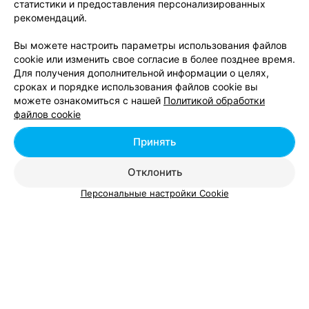
статистики и предоставления персонализированных
Пилинг (к чистке лица)
от 29 руб.
рекомендаций.
Пилинг Lactic acid (60 мин)
от 65 руб.
Пилинг молочный
от 60 руб.
Вы можете настроить параметры использования файлов
Пилинг молочный 45% (Ph1,9)
от 70 руб.
cookie или изменить свое согласие в более позднее время.
Пилинг поверхностного уровня Vedara -
Для получения дополнительной информации о целях,
от 60 руб.
молочный (Польша)
сроках и порядке использования файлов cookie вы
Пилинг с молочной кислотой 30%
от 165 руб.
можете ознакомиться с нашей
Политикой обработки
Пилинги
от 99 руб.
файлов cookie
Поверхностный пилинг Milk Pell
от 90 руб.
Принять
Салициловый пилинг + Молочный пилинг
от 75 руб.
Отклонить
Персональные настройки Cookie
Добавить компанию
Добавить специалиста