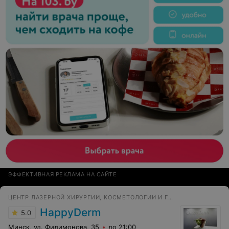
безболезненно и качество на все 100%. Парикмахера
Татьяну тоже хочется отметить, была у нее на
бразильском выпрямлении, мастер молодчинка, в
следующий раз запишусь только к ней. Так как есть с
чем и с кем сравнить, то мастера вашего салона
работают отлично. Интерьер салона радует глаз, все
мастера и девочки на ресепшене очень милы и
приветливы, предложат и воду и чай и кофе.
Единственный недочет это очень высоко висят
телевизоры в маникюрных кабинетах. Спасибо
мастерам и вашему салону!!!
ЭФФЕКТИВНАЯ РЕКЛАМА НА САЙТЕ
ЦЕНТР ЛАЗЕРНОЙ ХИРУРГИИ, КОСМЕТОЛОГИИ И ГИНЕКОЛОГИИ
HappyDerm
5.0
Минск, ул. Филимонова, 35
до 21:00