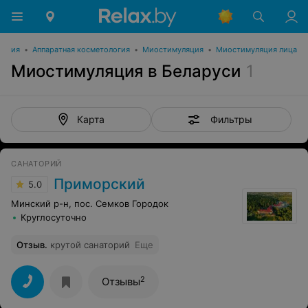
логия
•
Аппаратная косметология
•
Миостимуляция
•
Миостимуляция лица
Миостимуляция в Беларуси
1
Фильтры
Карта
САНАТОРИЙ
Приморский
5.0
Минский р-н, пос. Семков Городок
Круглосуточно
Отзыв
.
крутой санаторий
Еще
2
Отзывы