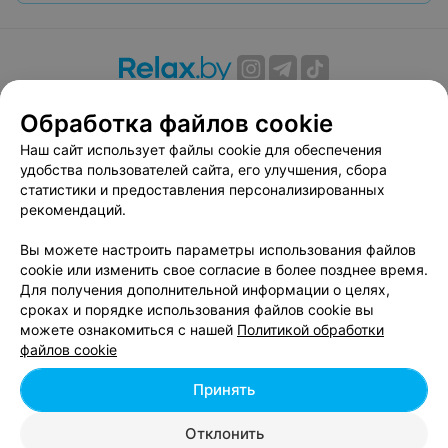
О проекте
Новости проекта
Размещение рекламы
Обработка файлов cookie
Вакансии
Публичный договор
Способы оплаты
Наш сайт использует файлы cookie для обеспечения
Публичный договор по использованию сервиса
удобства пользователей сайта, его улучшения, сбора
«Афиша»
статистики и предоставления персонализированных
Пользовательское соглашение
рекомендаций.
Написать в поддержку
Вы можете настроить параметры использования файлов
Связаться по вопросам сотрудничества
cookie или изменить свое согласие в более позднее время.
Написать руководителю relax.by
Для получения дополнительной информации о целях,
сроках и порядке использования файлов cookie вы
Персональные настройки cookie
можете ознакомиться с нашей
Политикой обработки
Обработка персональных данных
файлов cookie
Принять
© 2026 ООО «Артокс Лаб», УНП 191700409, регистрирующий орган -
Отклонить
Минский горисполком
| 220012, Республика Беларусь, г. Минск,