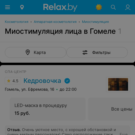
Косметология
•
Аппаратная косметология
•
Миостимуляция
Миостимуляция лица в Гомеле
1
Фильтры
Карта
СПА-ЦЕНТР
Кедровочка
4.5
Гомель, ул. Ефремова, 16
до 22:00
LED-маска в процедуру
Все цены
15 руб.
Отзыв
.
Очень уютное место, с хорошей обстановкой и
очень милым персоналом) Само расположение также
Еще