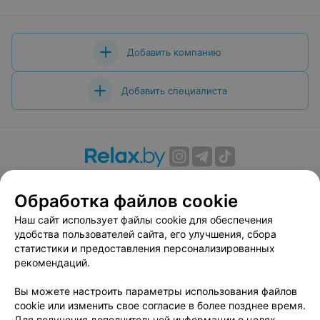
Добавить компанию
Добавить специалиста
О проекте
Новости проекта
Размещение рекламы
Обработка файлов cookie
Вакансии
Публичный договор
Способы оплаты
Публичный договор по использованию сервиса
Наш сайт использует файлы cookie для обеспечения
«Афиша»
удобства пользователей сайта, его улучшения, сбора
статистики и предоставления персонализированных
Пользовательское соглашение
рекомендаций.
Написать в поддержку
Вы можете настроить параметры использования файлов
Связаться по вопросам сотрудничества
cookie или изменить свое согласие в более позднее время.
Написать руководителю relax.by
Для получения дополнительной информации о целях,