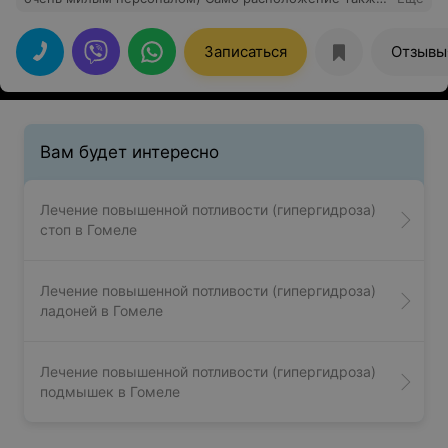
удобно, недалеко от остановки. Везде все очень чисто
и мило. Отличным бонусом является , что после сауны
или кедровых бочек подаётся тёплый чай их трав.
Записаться
Отзывы
Очень понравился антицеллюлитный массаж,
действительно помогает. Рекомендую данное место
для отдыха и коррекции своей фигуры
Вам будет интересно
Лечение повышенной потливости (гипергидроза)
стоп в Гомеле
Лечение повышенной потливости (гипергидроза)
ладоней в Гомеле
Лечение повышенной потливости (гипергидроза)
подмышек в Гомеле