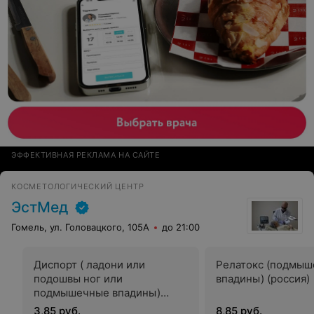
ЭФФЕКТИВНАЯ РЕКЛАМА НА САЙТЕ
КОСМЕТОЛОГИЧЕСКИЙ ЦЕНТР
ЭстМед
Гомель, ул. Головацкого, 105А
до 21:00
Диспорт ( ладони или
Релатокс (подмы
подошвы ног или
впадины) (россия)
подмышечные впадины)
(великобритания)
3,85 руб.
8,85 руб.