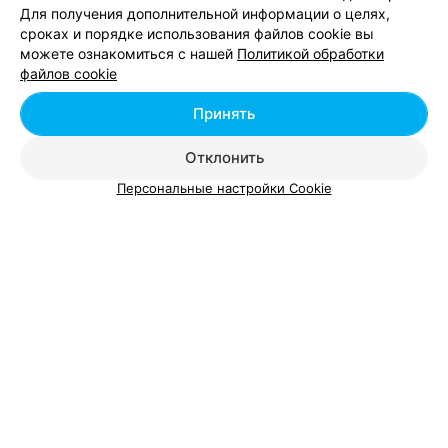
Для получения дополнительной информации о целях,
сроках и порядке использования файлов cookie вы
Карбокситерапия в Гомеле
можете ознакомиться с нашей
Политикой обработки
файлов cookie
Лазерная эпиляция верхней губы в Гомеле
Принять
Отклонить
Персональные настройки Cookie
Добавить компанию
Добавить специалиста
О проекте
Новости проекта
Размещение рекламы
Вакансии
Публичный договор
Способы оплаты