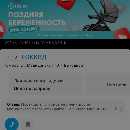
ЭФФЕКТИВНАЯ РЕКЛАМА НА САЙТЕ
ГОККВД
1.0
Гомель, ул. Медицинская, 10
Выходной
Лечение гипергидроза
Все цены
Цена по запросу
Отзыв
.
Провисела 15 минут на линии,после
магического слова «ожидайте», и в итоге мне никто
Еще
так и не ответил(девушка-регистратор общалась с
другими пациентами и отвечала на звонки,а про мой
звонок с мобильного видимо просто забыла).