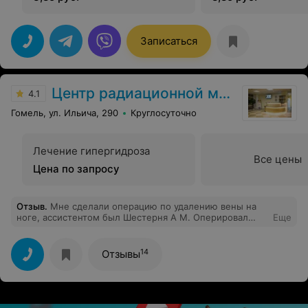
Записаться
Центр радиационной медицины
4.1
Гомель, ул. Ильича, 290
Круглосуточно
Лечение гипергидроза
Все цены
Цена по запросу
Отзыв
.
Мне сделали операцию по удалению вены на
ноге, ассистентом был Шестерня А М. Оперировал
Еще
молодой хирург (простите не помню, как звали).
Одним словом в апреле сделали операцию, а в
настоящее время я уже забыл о тех днях. Спасибо
14
Отзывы
парням за работу и всему хирург. отделению. Кормят
хорошо и работают все как пчелки. Спасибо всем!