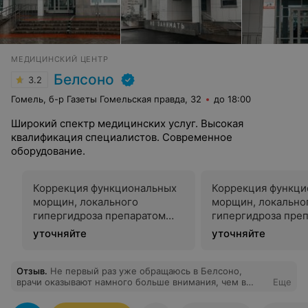
МЕДИЦИНСКИЙ ЦЕНТР
Белсоно
3.2
Гомель, б-р Газеты Гомельская правда, 32
до 18:00
Широкий спектр медицинских услуг. Высокая
квалификация специалистов. Современное
оборудование.
Коррекция функциональных
Коррекция функци
морщин, локального
морщин, локально
гипергидроза препаратом
гипергидроза пре
Диспорт
Релатокс
уточняйте
уточняйте
Отзыв
.
Не первый раз уже обращаюсь в Белсоно,
врачи оказывают намного больше внимания, чем в
Еще
обычных поликлиниках. Есть небольшая суматоха на
кассе, но зависит больше от людей, которые туда