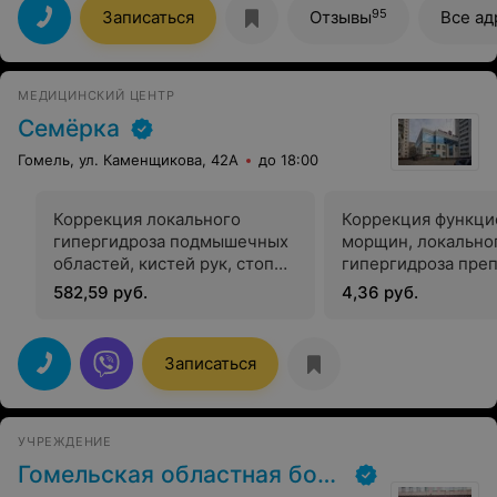
обращаются!
95
Записаться
Отзывы
Все ад
МЕДИЦИНСКИЙ ЦЕНТР
Семёрка
Гомель, ул. Каменщикова, 42А
до 18:00
Коррекция локального
Коррекция функци
гипергидроза подмышечных
морщин, локально
областей, кистей рук, стоп
гипергидроза преп
препаратом на основе
основе ботулотокс
582,59 руб.
4,36 руб.
ботулотоксина (диспорт) —
(диспорт) — 1 ед.
100 ед.
Записаться
УЧРЕЖДЕНИЕ
Гомельская областная больница