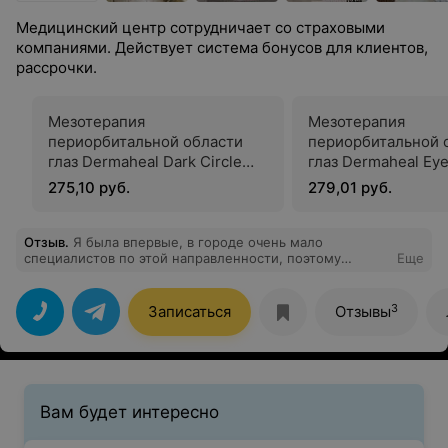
Медицинский центр сотрудничает со страховыми
компаниями. Действует система бонусов для клиентов,
рассрочки.
Мезотерапия
Мезотерапия
периорбитальной области
периорбитальной 
глаз Dermaheal Dark Circle
глаз Dermaheal Ey
Solution
Solution
275,10 руб.
279,01 руб.
Отзыв
.
Я была впервые, в городе очень мало
специалистов по этой направленности, поэтому
Еще
выбирать долго не пришлось. Попала к Никольской
Ольге Михайловне. Хорошая девушка, все мне
рассказала подробно на консультации, дала некоторые
3
Записаться
Отзывы
рекомендации.
Вам будет интересно