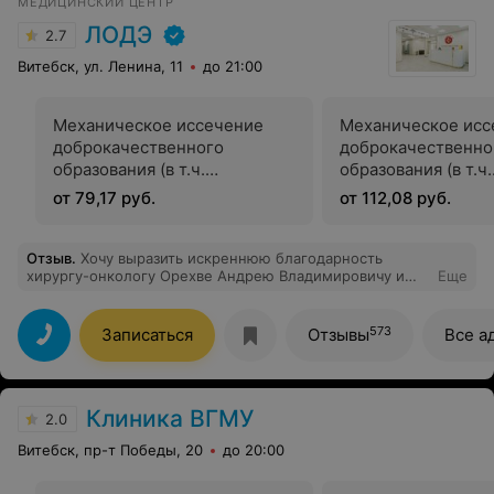
МЕДИЦИНСКИЙ ЦЕНТР
ЛОДЭ
2.7
Витебск, ул. Ленина, 11
до 21:00
Механическое иссечение
Механическое исс
доброкачественного
доброкачественно
образования (в т.ч.
образования (в т.ч.
пигментных невусов) до 1 см
пигментных невусо
от 79,17 руб.
от 112,08 руб.
хирургом
до 2 см хирургом
Отзыв
.
Хочу выразить искреннюю благодарность
хирургу-онкологу Орехве Андрею Владимировичу и
Еще
его медсестре Марии Владимировне за
профессионализм и чуткое отношение в процессе
осмотра, выполнения биопсии. Доктор внимательно
573
Записаться
Отзывы
Все а
выслушал мои жалобы и подробно ответил на все
возникшие вопросы. Процедура прошла быстро и
безболезненно, благодаря высокому уровню
квалификации и умению хирурга. Хочу отметить
Клиника ВГМУ
медсестру, которая сопровождала меня на
2.0
протяжении всего процесса. Ее доброжелательность и
Витебск, пр-т Победы, 20
до 20:00
поддержка сделали этот непростой момент гораздо
легче. Она была внимательна и заботлива. Спасибо вам
за вашу работу и человечность! Это очень ценно!