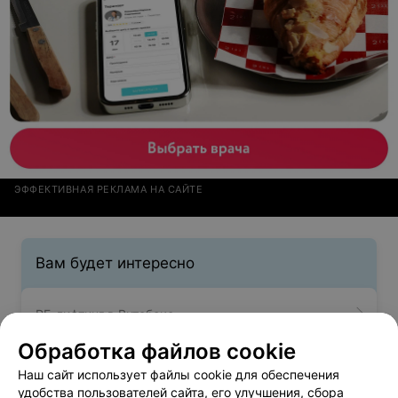
ЭФФЕКТИВНАЯ РЕКЛАМА НА САЙТЕ
Вам будет интересно
RF-лифтинг в Витебске
Обработка файлов cookie
Лазерная косметология в Витебске
Наш сайт использует файлы cookie для обеспечения
удобства пользователей сайта, его улучшения, сбора