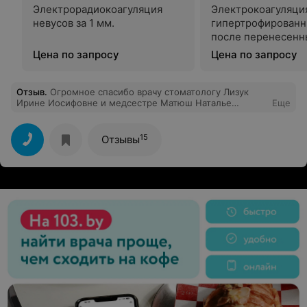
Электрорадиокоагуляция
Электрокоагуляци
невусов за 1 мм.
гипертрофированн
после перенесенн
воспалительных з
Цена по запросу
Цена по запросу
кожи за 1 см.
Отзыв
.
Огромное спасибо врачу стоматологу Лизук
Ирине Иосифовне и медсестре Матюш Наталье
Еще
Васильевне.Это специалисты высокого уровня. В наше
время это большая редкость.Я очень рада, что попала
на прием именно к ним.
15
Отзывы