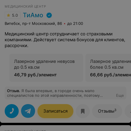
МЕДИЦИНСКИЙ ЦЕНТР
ТиАмо
5.0
Витебск, пр-т Московский, 86
до 21:00
Медицинский центр сотрудничает со страховыми
компаниями. Действует система бонусов для клиентов,
рассрочки.
Лазерное удаление невусов
Лазерное удалени
до 0.5 кв.см
более 0.5 кв.см
46,79 руб./элемент
66,66 руб./элемен
Отзыв
.
Я была впервые, в городе очень мало
специалистов по этой направленности, поэтому
Еще
выбирать долго не пришлось. Попала к Никольской
Ольге Михайловне. Хорошая девушка, все мне
рассказала подробно на консультации, дала некоторые
3
Записаться
Отзывы
рекомендации.