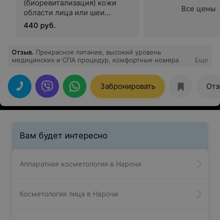
(биоревитализация) кожи
Все цены
области лица или шеи
(препарат RRS Hyalift, Revofil
440 руб.
aquashine BR 2 мл, Filorga
135HA 3 мл)
Отзыв
.
Прекрасное питание, высокий уровень
медицинских и СПА процедур, комфортные номера
Еще
Забронировать
Отз
Вам будет интересно
Аппаратная косметология в Нарочи
Косметология лица в Нарочи