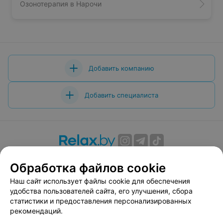
Озонотерапия в Нарочи
Добавить компанию
Добавить специалиста
О проекте
Новости проекта
Размещение рекламы
Обработка файлов cookie
Вакансии
Публичный договор
Способы оплаты
Наш сайт использует файлы cookie для обеспечения
Публичный договор по использованию сервиса
удобства пользователей сайта, его улучшения, сбора
«Афиша»
статистики и предоставления персонализированных
Пользовательское соглашение
рекомендаций.
Написать в поддержку