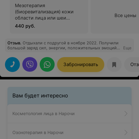
Мезотерапия
(биоревитализация) кожи
Все цены
области лица или шеи
(препарат RRS Hyalift, Revofil
440 руб.
aquashine BR 2 мл, Filorga
135HA 3 мл)
Отзыв
.
Отдыхали с подругой в ноябре 2022. Получили
большой заряд сил, энергии, положительных эмоций!
Еще
Санаторий полностью отвечает заявленным звёздам.
Соответственно цена - качество. Медицинский
персонал подобран высокой квалификации, также на
Забронировать
Отз
высоте и другие подразделения. Все условия для
спортивного и культурного отдыха, отличная кухня.
Спасибо "Приозерный"! До новых встреч!
Вам будет интересно
Косметология лица в Нарочи
Озонотерапия в Нарочи