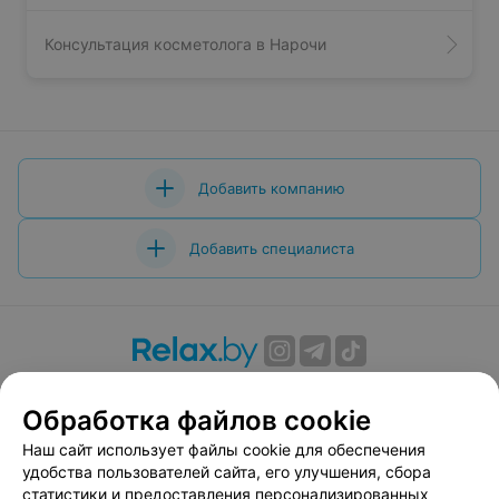
Консультация косметолога в Нарочи
Добавить компанию
Добавить специалиста
О проекте
Новости проекта
Размещение рекламы
Обработка файлов cookie
Вакансии
Публичный договор
Способы оплаты
Публичный договор по использованию сервиса
Наш сайт использует файлы cookie для обеспечения
«Афиша»
удобства пользователей сайта, его улучшения, сбора
статистики и предоставления персонализированных