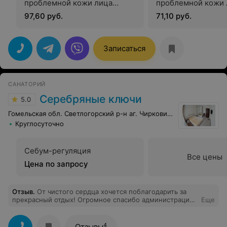
проблемной кожи лица
проблемной кожи 
«comodex» с механической
«comodex»
97,60 руб.
71,10 руб.
чисткой
Записаться
САНАТОРИЙ
Серебряные ключи
5.0
Гомельская обл. Светлогорский р-н аг. Чирковичи
Круглосуточно
Себум-регуляция
Все цены
Цена по запросу
Отзыв
.
От чистого сердца хочется поблагодарить за
прекрасный отдых! Огромное спасибо администрации
Еще
санатория и всему персоналу за их работу, за доброту,
за профессионализм, отзывчивость, позитив.
Отдельное спасибо хочется сказать главному врачу
4
Отзывы