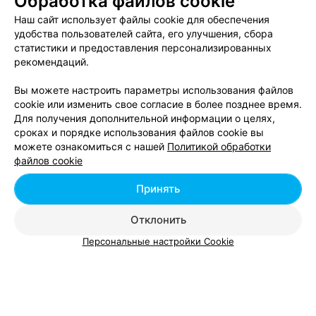
Обработка файлов cookie
Мезотерапия лица в Беларуси
Наш сайт использует файлы cookie для обеспечения
удобства пользователей сайта, его улучшения, сбора
статистики и предоставления персонализированных
Инъекционная мезотерапия в Беларуси
рекомендаций.
Вы можете настроить параметры использования файлов
cookie или изменить свое согласие в более позднее время.
Для получения дополнительной информации о целях,
сроках и порядке использования файлов cookie вы
можете ознакомиться с нашей
Политикой обработки
Добавить компанию
файлов cookie
Добавить специалиста
Принять
Отклонить
Персональные настройки Cookie
О проекте
Новости проекта
Размещение рекламы
Вакансии
Публичный договор
Способы оплаты
Публичный договор по использованию сервиса