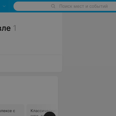
Поиск мест и событий
вле
1
плексе с
Классический массаж лица,
Массаж гуа
шеи, декольте по методике
подбород