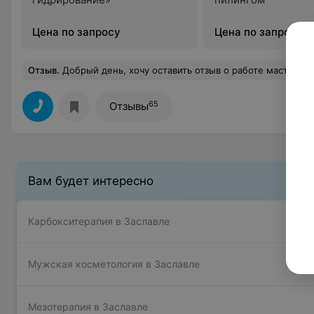
Цена по запросу
Цена по запросу
Отзыв
.
Добрый день, хочу оставить отзыв о работе мастера Ольги, первая стрижка щенка ши-тцу. Очень переживали, так как у нас девченка, и она очень активная, Посушить феном это целая история, переживали что она не даст сделать стрижку и вообще что-либо. Но, прошло все замечательно, мастер очень отзывчивый и добрый, самое главное что девченка наша далась все сделать. Очень
65
Отзывы
Вам будет интересно
Карбокситерапия в Заславле
Мужская косметология в Заславле
Мезотерапия в Заславле