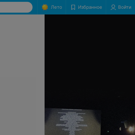
Лето
Избранное
Войти
-ша лица, шеи,
Дарсонвализация кожи
ка (в комплексе с
головы для стимуляции