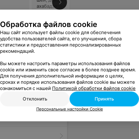
ахабадзе (в комплексе с
маской)
маской)
Цена по запросу
Цена по 
Обработка файлов cookie
 довольны не только стрижкой но и отличным мастером. Будем водить не только ши-тцу но и йоркширского терьера. Все очень понравилась. Спасибо большое.
Еще
Наш сайт использует файлы cookie для обеспечения
удобства пользователей сайта, его улучшения, сбора
статистики и предоставления персонализированных
рекомендаций.
Вы можете настроить параметры использования файлов
cookie или изменить свое согласие в более позднее время.
Для получения дополнительной информации о целях,
сроках и порядке использования файлов cookie вы можете
ознакомиться с нашей
Политикой обработки файлов cookie
Отклонить
Принять
Персональные настройки Cookie