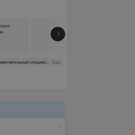
ских
ом
Все цены
 попасть к врачу,который знает,что такое этика медицинского работника.
Еще