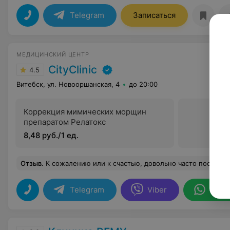
Telegram
Записаться
МЕДИЦИНСКИЙ ЦЕНТР
CityClinic
4.5
Витебск, ул. Новооршанская, 4
до 20:00
Коррекция мимических морщин
препаратом Релатокс
8,48 руб./1 ед.
Отзыв
.
К сожалению или к счастью, довольно часто посещаю медицинский центр. По врачам - вопросов нет, профи. Особенно, хочется выразить благодарность врачу-педиатру Вере Мефодиевне!
Telegram
Viber
What