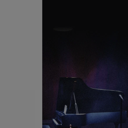
Подробнее
иц Диспорт (флакон
200 единиц Диспорт (флакон
500 ед.)
б.
863,39 руб.