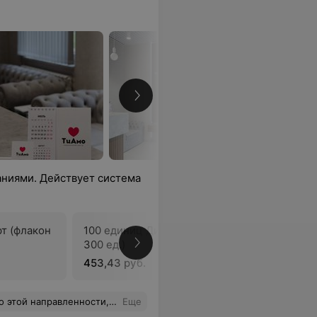
ниями. Действует система
т (флакон
100 единиц Диспорт (флакон
100 един
300 ед.)
500 ед.)
453,43 руб.
441,98 ру
се мне рассказала подробно на консультации, дала некоторые рекомендации.
Еще