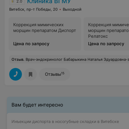
Клиника ВГМУ
2.0
Витебск, пр-т Победы, 20
Выходной
Коррекция мимических
Коррекция мимиче
морщин препаратом Диспорт
морщин препарат
Релатокс
Цена по запросу
Цена по запросу
Отзыв
.
Врач-эндокринолог Бабарыкина Наталья Эдуардовна-замечательный специалист.Внимательный к вашим проблемам, высококвалифицированный.Рекомендую.В наше время редкость
15
Отзывы
Вам будет интересно
Инъекции диспорта в носогубные складки в Витебске