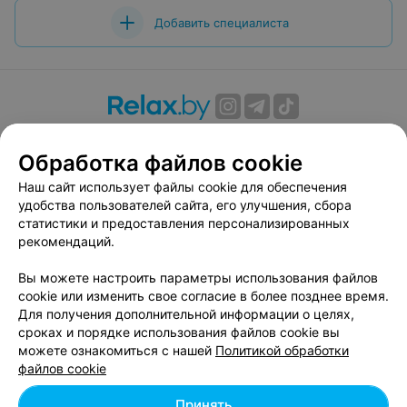
Добавить специалиста
О проекте
Новости проекта
Размещение рекламы
Обработка файлов cookie
Вакансии
Публичный договор
Способы оплаты
Публичный договор по использованию сервиса
Наш сайт использует файлы cookie для обеспечения
«Афиша»
удобства пользователей сайта, его улучшения, сбора
статистики и предоставления персонализированных
Пользовательское соглашение
рекомендаций.
Написать в поддержку
Вы можете настроить параметры использования файлов
Связаться по вопросам сотрудничества
cookie или изменить свое согласие в более позднее время.
Написать руководителю relax.by
Для получения дополнительной информации о целях,
Персональные настройки cookie
сроках и порядке использования файлов cookie вы
можете ознакомиться с нашей
Политикой обработки
Обработка персональных данных
файлов cookie
Принять