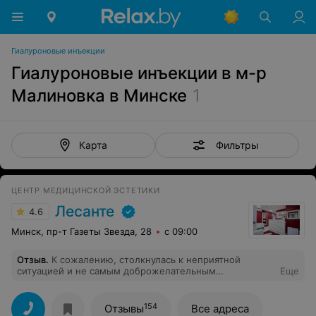
Гиалуроновые инъекции
Гиалуроновые инъекции в м-р
Малиновка в Минске
1
Фильтры
Карта
ЦЕНТР МЕДИЦИНСКОЙ ЭСТЕТИКИ
Лесанте
4.6
Минск, пр-т Газеты Звезда, 28
с 09:00
Отзыв
.
К сожалению, столкнулась к неприятной
ситуацией и не самым доброжелательным
Еще
отношением. Обращение было первичным в данный
медицинский центр. Хотела пройти процедуру
ботулинотерапии. Записалась заранее, выбрав дату,
154
Отзывы
Все адреса