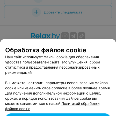
Добавить специалиста
О проекте
Новости проекта
Размещение рекламы
Обработка файлов cookie
Вакансии
Публичный договор
Способы оплаты
Наш сайт использует файлы cookie для обеспечения
Публичный договор по использованию сервиса
удобства пользователей сайта, его улучшения, сбора
«Афиша»
статистики и предоставления персонализированных
Пользовательское соглашение
рекомендаций.
Написать в поддержку
Вы можете настроить параметры использования файлов
Связаться по вопросам сотрудничества
cookie или изменить свое согласие в более позднее время.
Написать руководителю relax.by
Для получения дополнительной информации о целях,
сроках и порядке использования файлов cookie вы
Персональные настройки cookie
можете ознакомиться с нашей
Политикой обработки
Обработка персональных данных
файлов cookie