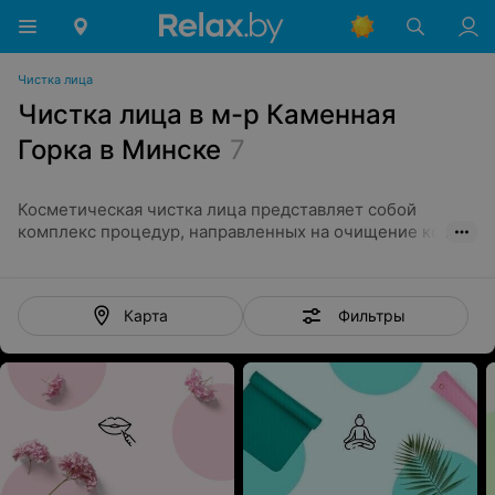
Чистка лица
Чистка лица в м-р Каменная
Горка в Минске
7
Косметическая чистка лица представляет собой
комплекс процедур, направленных на очищение кожи.
Для этого используются всевозможные мануальные и
аппаратные методики. С их применением косметолог
удаляет с лица загрязнения и устраняет разные
Фильтры
Карта
воспалительные элементы. Также процедура
способствует отшелушиванию отмершего эпидермиса.
Косметическая чистка лица
Чистка лица в Минске проводится несколькими
методами:
Механическая;
Вакуумная;