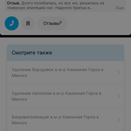
Отзыв
.
Долго колебалась, но все же, решилась на
лазерную эпиляцию ног. Надоело бритье и
Еще
раздражения на коже, поэтому пошла на эту
процедуру. Очень переживала, что будет больно, но, к
счастью, умелые руки врача NewSkin помогли мне
6
Отзывы
избавиться и от лишней растительности, и от страхов
перед лазерной эпиляцией. Огромное спасибо
клинике!
Смотрите также
Удаление бородавок в м-р Каменная Горка в
Минске
Удаление папиллом в м-р Каменная Горка в
Минске
Биоревитализация в м-р Каменная Горка в
Минске