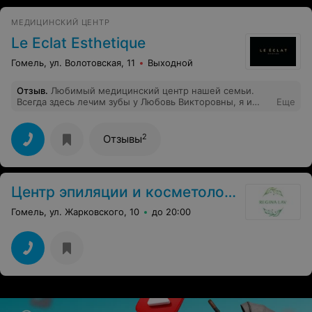
МЕДИЦИНСКИЙ ЦЕНТР
Le Eclat Esthetique
Гомель, ул. Волотовская, 11
Выходной
Отзыв
.
Любимый медицинский центр нашей семьи.
Всегда здесь лечим зубы у Любовь Викторовны, я и
Еще
супруг делали виниры, очень довольны. Ещё недавно
была на чистке у Карины, это лучшая комби чистка на
которой я была. Вообще не больно и кожа лица
2
Отзывы
действительно стала чистой
Центр эпиляции и косметологии
Гомель, ул. Жарковского, 10
до 20:00