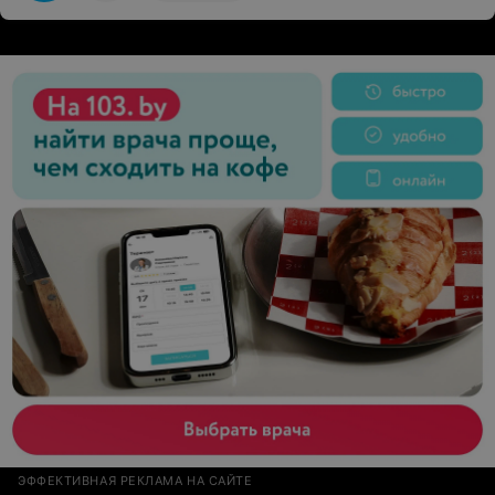
ходить в зал в праздничные дни. Плюс сокращенный
день перед праздниками! И в субботу и в воскресенье
до 20.00 и 19.00! У меня график на работе 2 через 2 и
мне не важно воскресенье это или среда. Я заплатила
деньги, но не могу ходить в удобное для меня время.
Такое ощущение, что владельцы Тонус плюс не
слышали слово маркетинг. Такими темпами,
посетители попросту будут переходить в другие
тренажерные залы. Прошу увеличить график работы с
8.00 до 23.00 ежедневно!!
ЭФФЕКТИВНАЯ РЕКЛАМА НА САЙТЕ