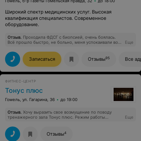
Гомель, б-р Газеты Гомельская правда, 32
до 18:00
Широкий спектр медицинских услуг. Высокая
квалификация специалистов. Современное
оборудование.
Отзыв
.
Проходила ФДСГ с биопсией, очень боялась.
Всё прошло быстро, не больно, меня успокаивали во
Еще
время процедуры, это помогло пережить «глотание»
без лишнего стресса. Спасибо!
95
Записаться
Отзывы
Все ад
ФИТНЕС-ЦЕНТР
Тонус плюс
Гомель, ул. Гагарина, 36
до 19:00
Отзыв
.
Хочу выразить свое возмущение по поводу
тренажерного зала Тонус плюс. Режим работы
Еще
совершенно не учитывает интересы клиента. По
праздничным дням, когда у людей есть свободное
время, зал работает либо до 15.00, либо вообще не
4
Отзывы
работает. Знаю многих ребят, которые хотели бы