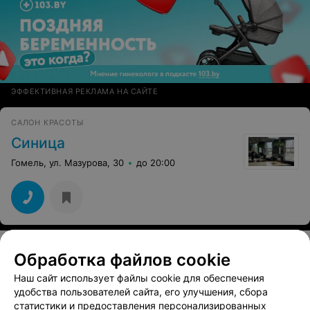
ЭФФЕКТИВНАЯ РЕКЛАМА НА САЙТЕ
САЛОН КРАСОТЫ
Синица
Гомель, ул. Мазурова, 30
до 20:00
Обработка файлов cookie
Смотрите также
Наш сайт использует файлы cookie для обеспечения
удобства пользователей сайта, его улучшения, сбора
статистики и предоставления персонализированных
Ультразвуковая чистка лица в районе