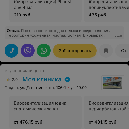
(биоревитализация) Plinest
(биоревитализаци
one 4 мл
полинуклеотидами)
210 руб.
435 руб.
Отзыв
.
Прекрасное место для отдыха и оздоровления.
Территория ухоженная, чистая, уютная. В номерах
Еще
комфортно и спокойно.
Забронировать
Отз
МЕДИЦИНСКИЙ ЦЕНТР
Моя клиника
2.0
Гродно, ул. Дзержинского, 106-1
до 19:00
Биоревитализация (одна
Биоревитализация
анатомическая зона)
периорбитальной 
от 476,15 руб.
от 401,15 руб.