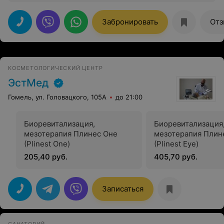
хорошие процедуры.
Забронировать
Отз
КОСМЕТОЛОГИЧЕСКИЙ ЦЕНТР
ЭстМед
Гомель, ул. Головацкого, 105А
до 21:00
Биоревитализация,
Биоревитализация
мезотерапия Плинес Оне
мезотерапия Плин
(Plinest One)
(Plinest Eye)
205,40 руб.
405,70 руб.
Записаться