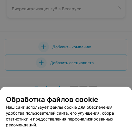
Биоревитализация губ в Беларуси
Добавить компанию
Добавить специалиста
Обработка файлов cookie
О проекте
Новости проекта
Размещение рекламы
Наш сайт использует файлы cookie для обеспечения
Вакансии
Публичный договор
Способы оплаты
удобства пользователей сайта, его улучшения, сбора
Публичный договор по использованию сервиса
статистики и предоставления персонализированных
«Афиша»
рекомендаций.
Пользовательское соглашение