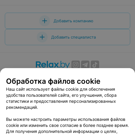
Добавить компанию
Добавить специалиста
О проекте
Новости проекта
Размещение рекламы
Обработка файлов cookie
Вакансии
Публичный договор
Способы оплаты
Наш сайт использует файлы cookie для обеспечения
Публичный договор по использованию сервиса
удобства пользователей сайта, его улучшения, сбора
«Афиша»
статистики и предоставления персонализированных
Пользовательское соглашение
рекомендаций.
Написать в поддержку
Вы можете настроить параметры использования файлов
Связаться по вопросам сотрудничества
cookie или изменить свое согласие в более позднее время.
Написать руководителю relax.by
Для получения дополнительной информации о целях,