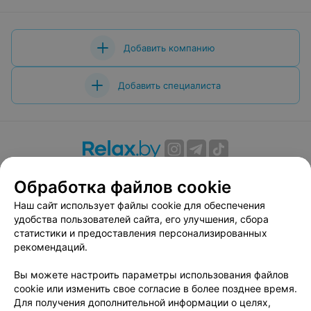
Добавить компанию
Добавить специалиста
О проекте
Новости проекта
Размещение рекламы
Обработка файлов cookie
Вакансии
Публичный договор
Способы оплаты
Наш сайт использует файлы cookie для обеспечения
Публичный договор по использованию сервиса
удобства пользователей сайта, его улучшения, сбора
«Афиша»
статистики и предоставления персонализированных
Пользовательское соглашение
рекомендаций.
Написать в поддержку
Вы можете настроить параметры использования файлов
Связаться по вопросам сотрудничества
cookie или изменить свое согласие в более позднее время.
Написать руководителю relax.by
Для получения дополнительной информации о целях,