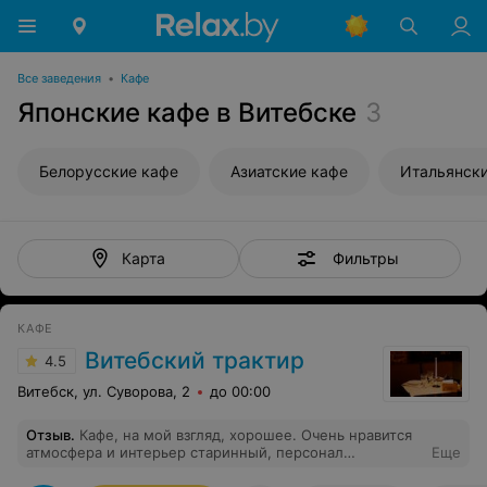
Все заведения
•
Кафе
Японские кафе в Витебске
3
Белорусские кафе
Азиатские кафе
Итальянски
Фильтры
Карта
КАФЕ
Витебский трактир
4.5
Витебск, ул. Суворова, 2
до 00:00
Отзыв
.
Кафе, на мой взгляд, хорошее. Очень нравится
атмосфера и интерьер старинный, персонал
Еще
вежливый, бармены очень симпотичные, но бывают