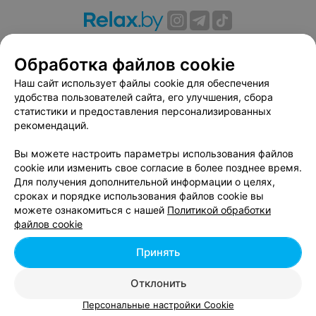
О проекте
Новости проекта
Размещение рекламы
Обработка файлов cookie
Вакансии
Публичный договор
Способы оплаты
Публичный договор по использованию сервиса
Наш сайт использует файлы cookie для обеспечения
«Афиша»
удобства пользователей сайта, его улучшения, сбора
статистики и предоставления персонализированных
Пользовательское соглашение
рекомендаций.
Написать в поддержку
Вы можете настроить параметры использования файлов
Связаться по вопросам сотрудничества
cookie или изменить свое согласие в более позднее время.
Написать руководителю relax.by
Для получения дополнительной информации о целях,
Персональные настройки cookie
сроках и порядке использования файлов cookie вы
можете ознакомиться с нашей
Политикой обработки
Обработка персональных данных
файлов cookie
Принять
© 2026 ООО «Артокс Лаб», УНП 191700409, регистрирующий орган -
Отклонить
Минский горисполком
| 220012, Республика Беларусь, г. Минск,
улица Толбухина, 2, пом. 16 | info@relax.by
Персональные настройки Cookie