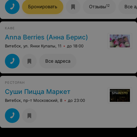
очень ужасный официанты , обслуживание которых
никуд не годится ! Раньше пекли очень вкусные
12
Бронировать
Отзывы
Все а
круасаны, сейчас их нет:( Суши ничего, цены
приемлимые, в целом кафе хорошее!
КАФЕ
Anna Berries (Анна Берис)
Витебск, ул. Янки Купалы, 11
до 18:00
Все адреса
РЕСТОРАН
Суши Пицца Маркет
Витебск, пр-т Московский, 8
до 23:00