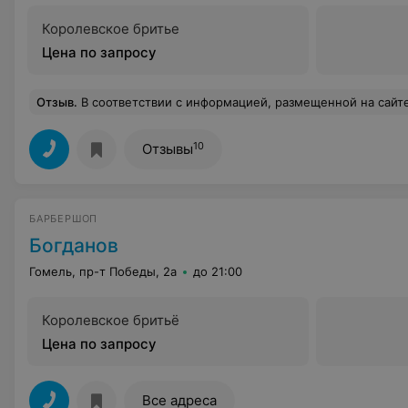
Королевское бритье
Цена по запросу
Отзыв
.
В соответствии с информацией, размещенной на сайте, мужская стрижка включает в себя: Мытье головы дважды - до и после, не вставая с кресла. Подбор стрижки, исходя из типа волос и овала лица, по фото или со слов гостя. Инструменты: машинка, ножницы, триммеры (большой, для ушей и носа), шейвер (большой и малый). Стрижка бровей, удаление волос в ушах и носу. Отменный массаж головы, шеи и плеч! Укладка профессиональной мужской косметикой. 12.06.2021 я решил воспользоваться подарочным сертификатом и пришел по предварительной записи в данное заведение. Мастер Александр поинтересовался моими пожеланиями по стрижке. Я ему об этом сообщил, причем все сообщил дваж
10
Отзывы
БАРБЕРШОП
Богданов
Гомель, пр-т Победы, 2а
до 21:00
Королевское бритьё
Цена по запросу
Все адреса