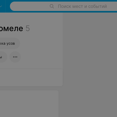
Поиск мест и событий
Гомеле
5
ка усов
ы