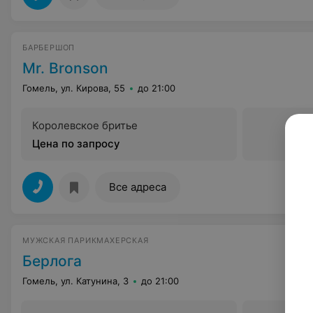
БАРБЕРШОП
Mr. Bronson
Гомель, ул. Кирова, 55
до 21:00
Королевское бритье
Цена по запросу
Все адреса
МУЖСКАЯ ПАРИКМАХЕРСКАЯ
Берлога
Гомель, ул. Катунина, 3
до 21:00