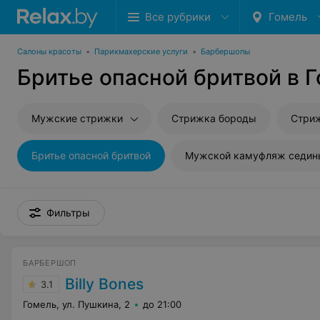
Все рубрики
Гомель
Салоны красоты
•
Парикмахерские услуги
•
Барбершопы
Бритье опасной бритвой в 
Мужские стрижки
Стрижка бороды
Стриж
Бритье опасной бритвой
Мужской камуфляж седин
Фильтры
БАРБЕРШОП
Billy Bones
3.1
Гомель, ул. Пушкина, 2
до 21:00