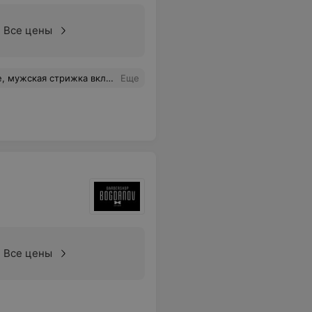
Все цены
ды и данный мастер приступил к делу. Началось с того, что мытья головы до стрижки не было. Я на этом не настаивал, т.к. я пришел с чистой головой. Александр очень быстро и профессионально меня постриг и начал прикладывать ко мне зеркало, чтобы я посмотрел, как он это сделал сзади.
Еще
Все цены