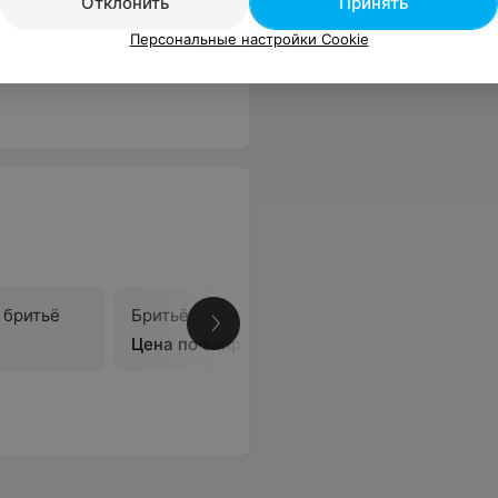
Отклонить
Принять
Все цены
Персональные настройки Cookie
 бритьё
Бритьё
В
Цена по запросу