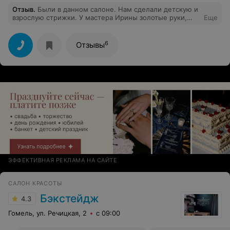
Отзыв
.
Были в данном салоне. Нам сделали детскую и
взрослую стрижки. У мастера Ирины золотые руки,
Еще
причёски получились суперские! Приятно, когда
мастер умелец своего дела.
6
Отзывы
ЭФФЕКТИВНАЯ РЕКЛАМА НА САЙТЕ
САЛОН КРАСОТЫ
Бэкстейдж
4.3
Гомель, ул. Речицкая, 2
с 09:00