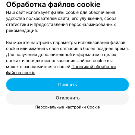
Обработка файлов cookie
Стрижка бороды в Гомеле
Наш сайт использует файлы cookie для обеспечения
удобства пользователей сайта, его улучшения, сбора
Стрижка усов в Гомеле
статистики и предоставления персонализированных
рекомендаций.
Мужская укладка волос в Гомеле
Вы можете настроить параметры использования файлов
cookie или изменить свое согласие в более позднее время.
Для получения дополнительной информации о целях,
сроках и порядке использования файлов cookie вы
можете ознакомиться с нашей
Политикой обработки
Мужские стрижки - цена в Гомеле
файлов cookie
Принять
Стрижка "Бобрик"
от 10 руб.
Стрижка "Ежик"
от 10 руб.
Отклонить
Стрижка "Площадка"
от 10 руб.
Персональные настройки Cookie
Стрижка мужская «Классик»
от 13 руб.
Стрижка мужская креативная
от 10 руб.
Стрижка мужская модельная
от 17 руб.
Стрижка наголо
от 5 руб.