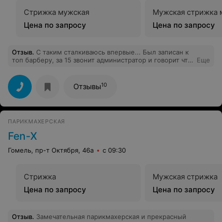
Стрижка мужская
Мужская стрижка 
Цена по запросу
Цена по запросу
Отзыв
.
С таким сталкиваюсь впервые... Был записан к
топ барберу, за 15 звонит администратор и говорит что
Еще
- "у топ барбера мол не получается и давайте запишем
вас к младшему барберу, качество будет такое же
хорошее" По итогу испортили волосы и длину а у
10
Отзывы
мастера тряслись руки в прямом смысле. И вишенка
на торте в том, что топ барбер был оказывается на
месте и начала стричь другого человека! Просто чтобы
был моделью для их неопытных специалистов.
ПАРИКМАХЕРСКАЯ
Никому не рекомендую. И поменяйте администратора,
не может связать и двух слов! По итогу заплатил
Fen-X
только 10 рублей из 20 и ушёл.
Гомель, пр-т Октября, 46а
с 09:30
Стрижка
Мужская стрижка
Цена по запросу
Цена по запросу
Отзыв
.
Замечательная парикмахерская и прекрасный