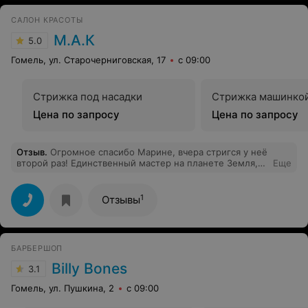
САЛОН КРАСОТЫ
М.А.К
5.0
Гомель, ул. Старочерниговская, 17
с 09:00
Стрижка под насадки
Стрижка машинко
Цена по запросу
Цена по запросу
Отзыв
.
Огромное спасибо Марине, вчера стригся у неё
второй раз! Единственный мастер на планете Земля,
Еще
который понимает, что я хочу!) Администратор – очень
приятная девушка. Я знаю, как сложно найти хороших
администраторов с высоким эмоциональным
1
Отзывы
интеллектом, руководству салона это удалось, и задать
правильную доброжелательную атмосферу. В Гомеле
вообще с сервисом пока плохо, но в этом салоне, я
считаю, с задачей справились. Удачи, успехов,
БАРБЕРШОП
адекватных клиентов!
Billy Bones
3.1
Гомель, ул. Пушкина, 2
с 09:00