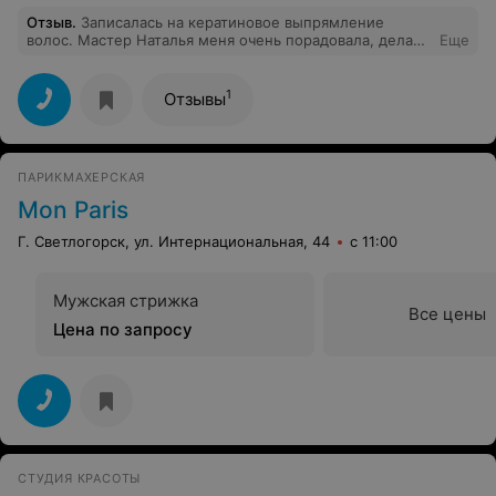
Отзыв
.
Записалась на кератиновое выпрямление
волос. Мастер Наталья меня очень порадовала, делала
Еще
все тщательно и аккуратно. Мне все очень
понравилось, сейчас хожу с ровными волосиками и не
могу нарадоваться. Цены тоже очень даже приятные,
1
Отзывы
на много дешевле, чем в тех местах, в которых я
узнавала). Спасибо за работу, Наташа, приду к вам ещё
обязательно.
ПАРИКМАХЕРСКАЯ
Mon Paris
Г. Светлогорск, ул. Интернациональная, 44
с 11:00
Мужская стрижка
Все цены
Цена по запросу
СТУДИЯ КРАСОТЫ