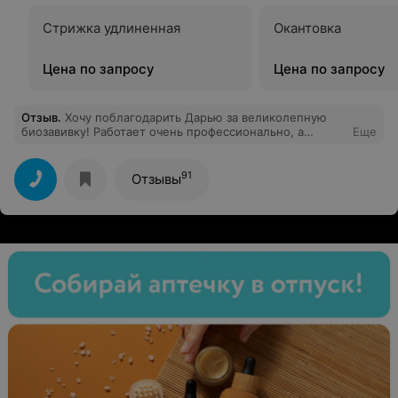
Стрижка удлиненная
Окантовка
Цена по запросу
Цена по запросу
Отзыв
.
Хочу поблагодарить Дарью за великолепную
биозавивку! Работает очень профессионально, а
Еще
результат просто потрясающий. К тому же, её
приветливое отношение создаёт атмосферу уюта.
Рекомендую!
91
Отзывы